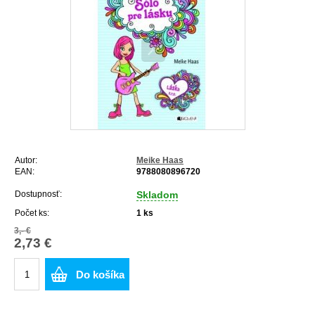
Autor:
Meike Haas
EAN:
9788080896720
Dostupnosť:
Skladom
Počet ks:
1
ks
3,- €
2,73 €
Do košíka