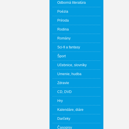
Odborná literatúra
Poézia
Príroda
Rodina
Romány
Sci-fi a fantasy
Šport
Učebnice, slovníky
Umenie, hudba
Zdravie
CD, DVD
Hry
Kalendáre, diáre
Darčeky
Časopisy