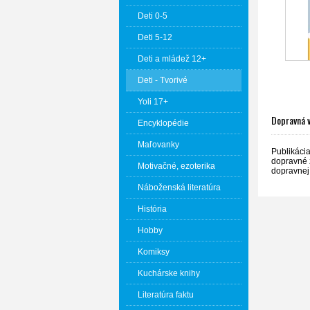
Deti 0-5
Deti 5-12
Deti a mládež 12+
Deti - Tvorivé
Yoli 17+
Dopravná 
Encyklopédie
Maľovanky
Publikáci
dopravné z
Motivačné, ezoterika
dopravnej 
Náboženská literatúra
História
Hobby
Komiksy
Kuchárske knihy
Literatúra faktu