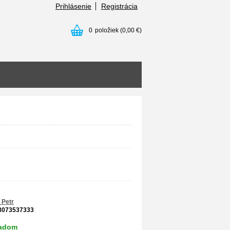
Prihlásenie
Registrácia
0
položiek
(0,00 €)
 Petr
8073537333
ladom