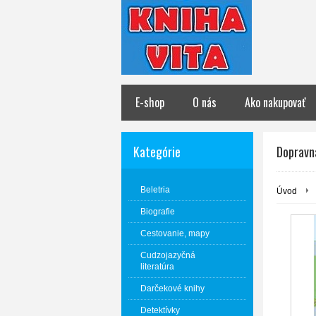
E-shop
O nás
Ako nakupovať
Kategórie
Dopravn
Beletria
Úvod
Biografie
Cestovanie, mapy
Cudzojazyčná
literatúra
Darčekové knihy
Detektívky