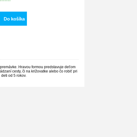
Do košíka
j premávke. Hravou formou predstavuje deťom
zaní cesty, či na križovatke alebo čo robiť pri
deti od 5 rokov.