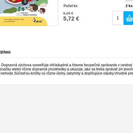
Počet ks:
2
ks
6,29 €
5,72 €
výchova
a Dopravná výchova vysvetľuje ohľaduplné a hlavne bezpečné správanie v cestne
načky alebo rôzne dopravné prostriedky a ukazuje, ako sa treba správať pri prechád
nehode.Súčasťou knižky sú rôzne úlohy, labyrinty a doplňujúce otázky.Vhodné pre 