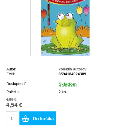
Autor:
kolektív autorov
EAN:
8594184924389
Dostupnosť:
Skladom
Počet ks:
2
ks
4,99 €
4,54 €
Do košíka