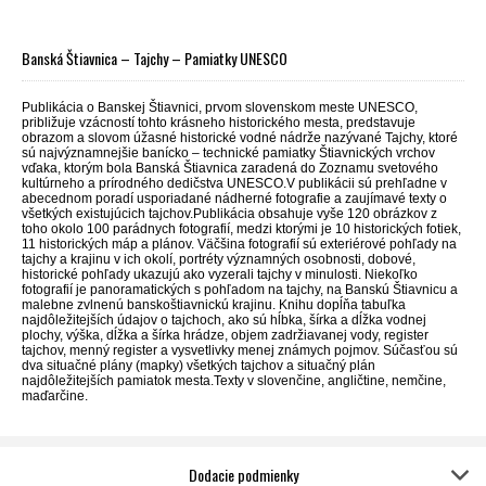
Banská Štiavnica – Tajchy – Pamiatky UNESCO
Publikácia o Banskej Štiavnici, prvom slovenskom meste UNESCO,
približuje vzácností tohto krásneho historického mesta, predstavuje
obrazom a slovom úžasné historické vodné nádrže nazývané Tajchy, ktoré
sú najvýznamnejšie banícko – technické pamiatky Štiavnických vrchov
vďaka, ktorým bola Banská Štiavnica zaradená do Zoznamu svetového
kultúrneho a prírodného dedičstva UNESCO.V publikácii sú prehľadne v
abecednom poradí usporiadané nádherné fotografie a zaujímavé texty o
všetkých existujúcich tajchov.Publikácia obsahuje vyše 120 obrázkov z
toho okolo 100 parádnych fotografií, medzi ktorými je 10 historických fotiek,
11 historických máp a plánov. Väčšina fotografií sú exteriérové pohľady na
tajchy a krajinu v ich okolí, portréty významných osobnosti, dobové,
historické pohľady ukazujú ako vyzerali tajchy v minulosti. Niekoľko
fotografií je panoramatických s pohľadom na tajchy, na Banskú Štiavnicu a
malebne zvlnenú banskoštiavnickú krajinu. Knihu dopĺňa tabuľka
najdôležitejších údajov o tajchoch, ako sú hĺbka, šírka a dĺžka vodnej
plochy, výška, dĺžka a šírka hrádze, objem zadržiavanej vody, register
tajchov, menný register a vysvetlivky menej známych pojmov. Súčasťou sú
dva situačné plány (mapky) všetkých tajchov a situačný plán
najdôležitejších pamiatok mesta.Texty v slovenčine, angličtine, nemčine,
maďarčine.
Dodacie podmienky