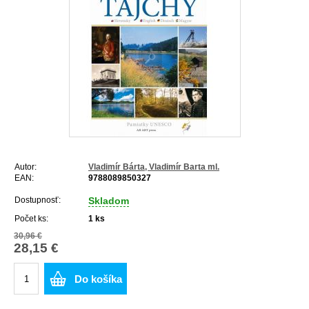
Autor:
Vladimír Bárta, Vladimír Barta ml.
EAN:
9788089850327
Dostupnosť:
Skladom
Počet ks:
1
ks
30,96 €
28,15 €
Do košíka