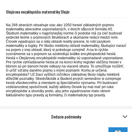
Olejárova encyklopédia matematiky Olejár
Na 268 stranách obsahuje viac ako 1050 hesiel základných pojmov
matematiky abecedne usporiadaných, v dvoch stĺpcoch formátu A5.
Štúdium matematiky v najprísnejšej norme či podobe má za cieľ budovať
vedecké teórie o pojmových štruktúrach a skúmanie relácií medzi nimi.
Človek vyjadrujúci sa o istej oblasti reality presne, to robí jazykom
matematiky a logiky. Pri štúdiu niektorej oblasti matematiky, študujúci narazí
na pojem z inej oblasti, ktorý si potrebuje ozrejmiť. A na to rýchle
zoznámenie sa s pojmom sa sústreďujú krátke encyklopedické heslá.
Heslá v Olejárovej encyklopédii matematiky sú usporiadané usporiadane.
Pre rýchle vyhľadávanie hesla je na konci knihy register väčšiny hesiel v
ktorom sú pri danom hesle odkazy na viaceré strany. To umožňuje rozšíriť,
či určiť vzťahy daného pojmu s inými pojmami. Komu je určená
encyklopédia? Už žiaci vyšších ročníkov základnej školy nájdu niektoré
dôležité poznatky. Stredoškolák a študent prvých semestrov si ozrejmuje
heslá všeobecného a miestami aj špeciálneho významu. Pri budovaní
vzdelanostnej spoločnosti, každý aktívny človek by mal mať pri ruke
encyklopédie a slovníky preto, aby jeho vyjadrovanie malo okrem
faktuálneho typu pravdy aj formálny, či matematicky typ pravdy.
Dodacie podmienky