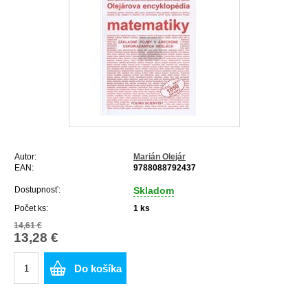
Autor:
Marián Olejár
EAN:
9788088792437
Dostupnosť:
Skladom
Počet ks:
1
ks
14,61 €
13,28 €
Do košíka