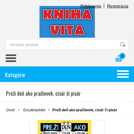
Prihlásenie
Registrácia
0
Kategórie
Preži deň ako pračlovek, cisár či pisár
Úvod
Encyklopédie
Preži deň ako pračlovek, cisár či pisár