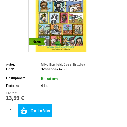
Nové
Autor:
Mike Barfield, Jess Bradley
EAN:
9788055674230
Dostupnosť:
Skladom
Počet ks:
4
ks
14,95 €
13,59 €
Do košíka