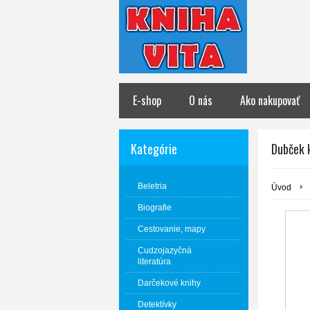
E-shop
O nás
Ako nakupovať
Kategórie
Dubček 
Beletria
Úvod
Biografie
Cestovanie, mapy
Cudzojazyčná
literatúra
Darčekové knihy
Detektívky