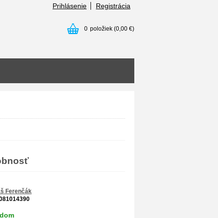
Prihlásenie
Registrácia
0
položiek
(0,00 €)
obnosť
š Ferenčák
081014390
adom