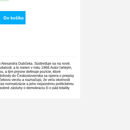
Do košíka
 Alexandra Dubčeka. Sústreďuje sa na nové,
dalosti, a to nielen v roku 1968.Autor ľahkým,
u, a tým presne definuje pozície, ktoré
j dohody do Československa sa opiera o prepisy
kovu verziu a naznačujú, že veľa okolností
čas normalizácie a jeho nejasnému politickému
obné zásluhy o demokraciu či o pád totality.