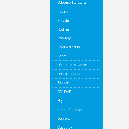
Odborná literatúra
Poézia
Príroda
Rodina
Romány
Sci-fi a fantasy
Šport
Učebnice, slovníky
Umenie, hudba
Zdravie
CD, DVD
Hry
Kalendáre, diáre
Darčeky
Časopisy