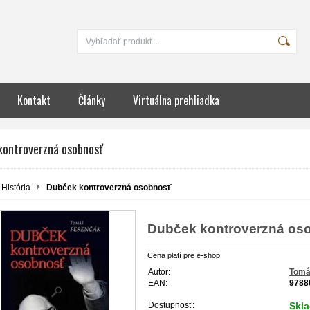
Kontakt
Články
Virtuálna prehliadka
kontroverzná osobnosť
História
Dubček kontroverzná osobnosť
Dubček kontroverzná os
Cena platí pre e-shop
Autor:
Tomá
EAN:
9788
Dostupnosť:
Skl