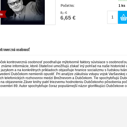
Počet ks:
1
ks
8,- €
ia
6,65 €
ntroverzná osobnosť
ček kontroverzná osobnosť poodhaľuje mýtotvorné faktory súvisiace s osobnosťou
 známe informácie, ktoré čitateľovi umožňujú získať iný pohľad na naše historické u
 jazykom a na konkrétnych príkladoch objasňuje hranice socializmu s ľudskou tváro
 vedení Dubčekom nemienili opustiť. Pri analýze zákulisia vstupu vojsk Varšavske
ch telefonických rozhovorov medzi Brežnevom a Dubčekom. Tie spochybňujú Dubče
á na objasnenie.Záver knihy patrí triezvemu hodnoteniu Dubčekovho pôsobenia po
ovembri 89. Autor spochybňuje čoraz populárnejší názor glorifikujúci Dubčekove os