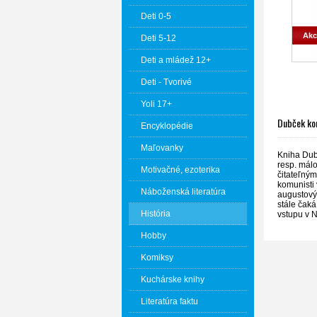
Deti 0-5
Akc
Deti 5-12
Deti a mládež 12+
Deti - Tvorivé
Yoli 17+
Dubček ko
Encyklopédie
Maľovanky
Kniha Dub
resp. málo
Motivačné, ezoterika
čitateľným
komunisti
Náboženská literatúra
augustový
stále čak
História
vstupu v N
Hobby
Komiksy
Kuchárske knihy
Literatúra faktu