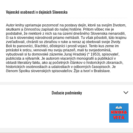
Vojenské osobnosti v dejinách Slovenska
Autor knihy upriamuje pozornosť na postavy dejín, ktoré sa svojím životom,
skutkami a činnosťou zapísali do našej histórie. Pritom vôbec nie je
podstatné, že niektoré z nich sa na území dnešného Slovenska nenarodili,
či sa k slovenskej národnosti priamo nehlásili. Tu však pôsobili, túto krajinu
zveľaďovali, chránili so zbraňou v ruke a neraz aj obetovali svoje životy.
Boli to panovníci, šľachtici, dôstojníci i prostí vojaci. Tento kus zeme im
prirástol k srdcu, venovali mu svoju priazeň, mali tu svojedomíniá,
vybudovali si tu domovské zázemie.Juraj Hradský (* 1953), spisovateľ,
publicista a výtvarník. Je autorom viacerých monografií a publikácií v
oblasti literatúry faktu, ako aj početných článkov o historických zbraniach,
historických osobnostiach a udalostiach v odborných časopisoch. Je
členom Spolku slovenských spisovateľov. Žije a tvorí v Bratislave.
Dodacie podmienky