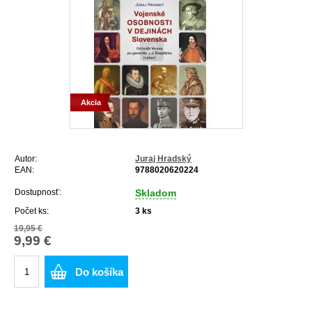
Akcia
Autor:
Juraj Hradský
EAN:
9788020620224
Dostupnosť:
Skladom
Počet ks:
3
ks
19,95 €
9,99 €
Do košíka