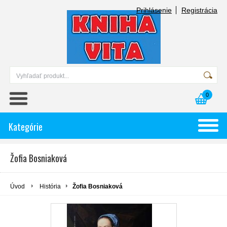
Prihlásenie
Registrácia
0
Kategórie
Žofia Bosniaková
Úvod
História
Žofia Bosniaková