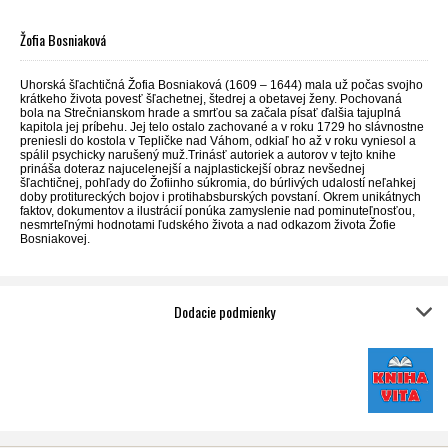
Žofia Bosniaková
Uhorská šľachtičná Žofia Bosniaková (1609 – 1644) mala už počas svojho
krátkeho života povesť šľachetnej, štedrej a obetavej ženy. Pochovaná
bola na Strečnianskom hrade a smrťou sa začala písať ďalšia tajuplná
kapitola jej príbehu. Jej telo ostalo zachované a v roku 1729 ho slávnostne
preniesli do kostola v Tepličke nad Váhom, odkiaľ ho až v roku vyniesol a
spálil psychicky narušený muž.Trinásť autoriek a autorov v tejto knihe
prináša doteraz najucelenejší a najplastickejší obraz nevšednej
šľachtičnej, pohľady do Žofiinho súkromia, do búrlivých udalostí neľahkej
doby protitureckých bojov i protihabsburských povstaní. Okrem unikátnych
faktov, dokumentov a ilustrácií ponúka zamyslenie nad pominuteľnosťou,
nesmrteľnými hodnotami ľudského života a nad odkazom života Žofie
Bosniakovej.
Dodacie podmienky