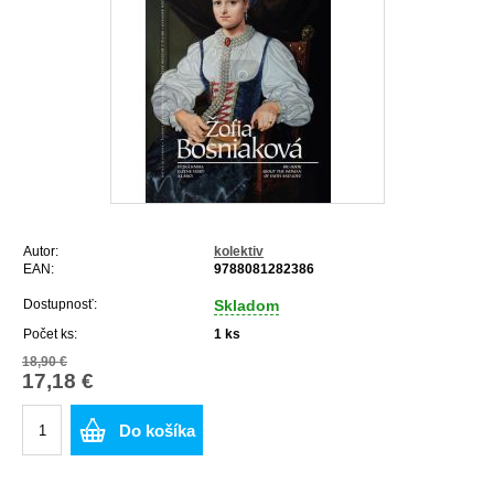
Autor:
kolektiv
EAN:
9788081282386
Dostupnosť:
Skladom
Počet ks:
1
ks
18,90 €
17,18 €
Do košíka