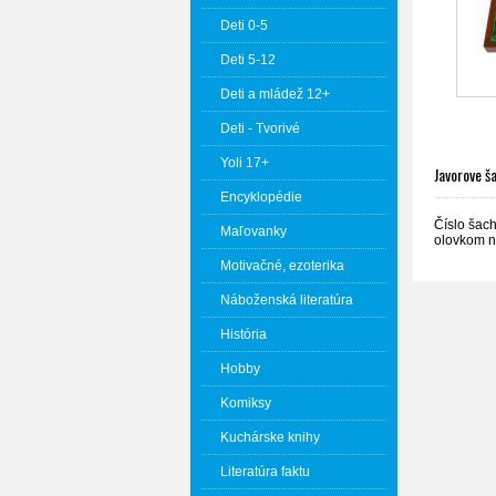
Deti 0-5
Deti 5-12
Deti a mládež 12+
Deti - Tvorivé
Yoli 17+
Javorove š
Encyklopédie
Číslo šac
Maľovanky
olovkom n
Motivačné, ezoterika
Náboženská literatúra
História
Hobby
Komiksy
Kuchárske knihy
Literatúra faktu