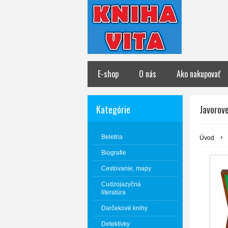
E-shop
O nás
Ako nakupovať
Kategórie
Javorov
Beletria
Úvod
Biografie
Cestovanie, mapy
Cudzojazyčná
literatúra
Darčekové knihy
Detektívky