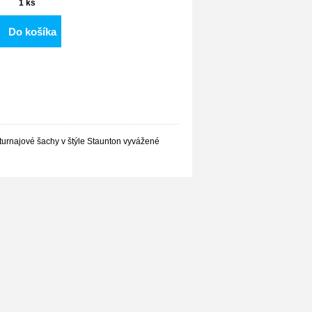
1
ks
Do košíka
urnajové šachy v štýle Staunton vyvážené