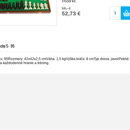
Počet ks:
58,- €
52,73 €
achy 5- 95
hu: 95Rozmery: 42x42x2,5 cmVáha: 1,5 kgVýška kráľa: 8 cmTyp dreva: javorPekné t
a každodenné hranie a tréning.