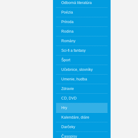
Odborná literatúra
Poézia
Príroda
Rodina
Romány
Sci-fi a fantasy
Šport
Učebnice, slovníky
Umenie, hudba
Zdravie
CD, DVD
Hry
Kalendáre, diáre
Darčeky
Časopisy