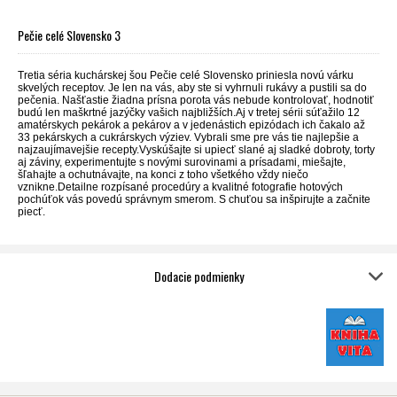
Pečie celé Slovensko 3
Tretia séria kuchárskej šou Pečie celé Slovensko priniesla novú várku
skvelých receptov. Je len na vás, aby ste si vyhrnuli rukávy a pustili sa do
pečenia. Našťastie žiadna prísna porota vás nebude kontrolovať, hodnotiť
budú len maškrtné jazýčky vašich najbližších.Aj v tretej sérii súťažilo 12
amatérskych pekárok a pekárov a v jedenástich epizódach ich čakalo až
33 pekárskych a cukrárskych výziev. Vybrali sme pre vás tie najlepšie a
najzaujímavejšie recepty.Vyskúšajte si upiecť slané aj sladké dobroty, torty
aj záviny, experimentujte s novými surovinami a prísadami, miešajte,
šľahajte a ochutnávajte, na konci z toho všetkého vždy niečo
vznikne.Detailne rozpísané procedúry a kvalitné fotografie hotových
pochúťok vás povedú správnym smerom. S chuťou sa inšpirujte a začnite
piecť.
Dodacie podmienky