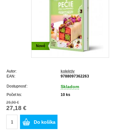
Nové
Autor:
kolektiv
EAN:
9788097362263
Dostupnosť:
Skladom
Počet ks:
10
ks
29,90 €
27,18 €
Do košíka