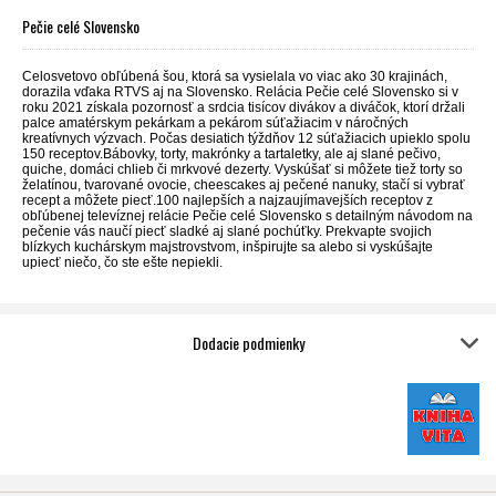
Pečie celé Slovensko
Celosvetovo obľúbená šou, ktorá sa vysielala vo viac ako 30 krajinách,
dorazila vďaka RTVS aj na Slovensko. Relácia Pečie celé Slovensko si v
roku 2021 získala pozornosť a srdcia tisícov divákov a diváčok, ktorí držali
palce amatérskym pekárkam a pekárom súťažiacim v náročných
kreatívnych výzvach. Počas desiatich týždňov 12 súťažiacich upieklo spolu
150 receptov.Bábovky, torty, makrónky a tartaletky, ale aj slané pečivo,
quiche, domáci chlieb či mrkvové dezerty. Vyskúšať si môžete tiež torty so
želatínou, tvarované ovocie, cheescakes aj pečené nanuky, stačí si vybrať
recept a môžete piecť.100 najlepších a najzaujímavejších receptov z
obľúbenej televíznej relácie Pečie celé Slovensko s detailným návodom na
pečenie vás naučí piecť sladké aj slané pochúťky. Prekvapte svojich
blízkych kuchárskym majstrovstvom, inšpirujte sa alebo si vyskúšajte
upiecť niečo, čo ste ešte nepiekli.
Dodacie podmienky