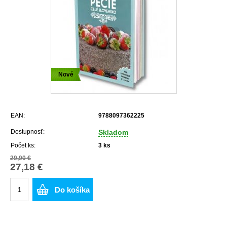
Nové
EAN:
9788097362225
Dostupnosť:
Skladom
Počet ks:
3
ks
29,90 €
27,18 €
Do košíka