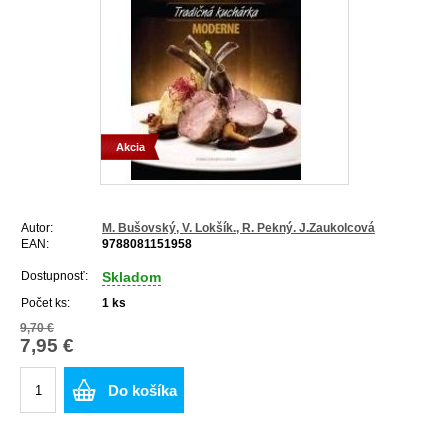
Akcia
Autor:
M. Bušovský, V. Lokšík., R. Pekný. J.Zaukolcová
EAN:
9788081151958
Dostupnosť:
Skladom
Počet ks:
1
ks
9,70 €
7,95 €
Do košíka