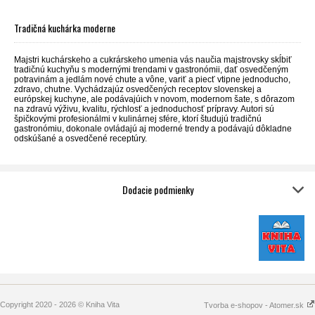
Tradičná kuchárka moderne
Majstri kuchárskeho a cukrárskeho umenia vás naučia majstrovsky skĺbiť
tradičnú kuchyňu s modernými trendami v gastronómii, dať osvedčeným
potravinám a jedlám nové chute a vône, variť a piecť vtipne jednoducho,
zdravo, chutne. Vychádzajúz osvedčených receptov slovenskej a
európskej kuchyne, ale podávajúich v novom, modernom šate, s dôrazom
na zdravú výživu, kvalitu, rýchlosť a jednoduchosť prípravy. Autori sú
špičkovými profesionálmi v kulinárnej sfére, ktorí študujú tradičnú
gastronómiu, dokonale ovládajú aj moderné trendy a podávajú dôkladne
odskúšané a osvedčené receptúry.
Dodacie podmienky
Copyright 2020 - 2026 © Kniha Vita
Tvorba e-shopov - Atomer.sk