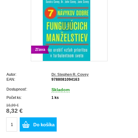
Zľava
Autor:
Dr. Stephen R. Covey
EAN:
9788081094163
Dostupnosť:
Skladom
Počet ks:
1
ks
10,99 €
8,32 €
Do košíka