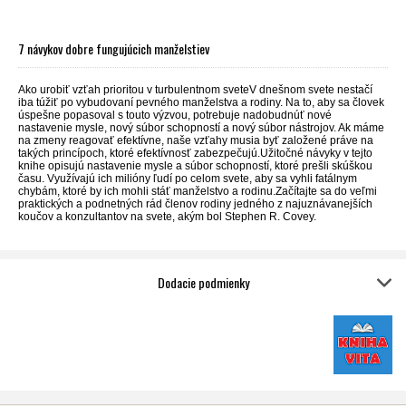
7 návykov dobre fungujúcich manželstiev
Ako urobiť vzťah prioritou v turbulentnom sveteV dnešnom svete nestačí
iba túžiť po vybudovaní pevného manželstva a rodiny. Na to, aby sa človek
úspešne popasoval s touto výzvou, potrebuje nadobudnúť nové
nastavenie mysle, nový súbor schopností a nový súbor nástrojov. Ak máme
na zmeny reagovať efektívne, naše vzťahy musia byť založené práve na
takých princípoch, ktoré efektívnosť zabezpečujú.Užitočné návyky v tejto
knihe opisujú nastavenie mysle a súbor schopností, ktoré prešli skúškou
času. Využívajú ich milióny ľudí po celom svete, aby sa vyhli fatálnym
chybám, ktoré by ich mohli stáť manželstvo a rodinu.Začítajte sa do veľmi
praktických a podnetných rád členov rodiny jedného z najuznávanejších
koučov a konzultantov na svete, akým bol Stephen R. Covey.
Dodacie podmienky