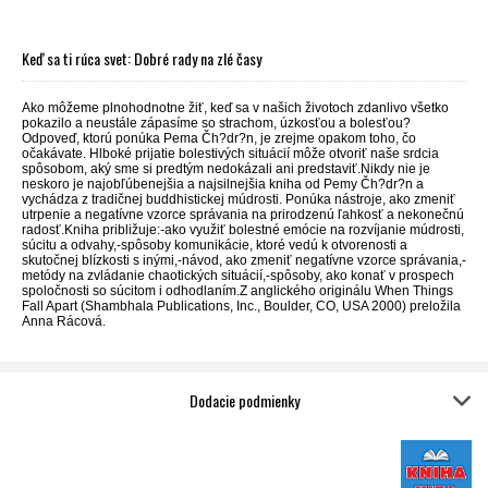
Keď sa ti rúca svet: Dobré rady na zlé časy
Ako môžeme plnohodnotne žiť, keď sa v našich životoch zdanlivo všetko
pokazilo a neustále zápasíme so strachom, úzkosťou a bolesťou?
Odpoveď, ktorú ponúka Pema Čh?dr?n, je zrejme opakom toho, čo
očakávate. Hlboké prijatie bolestivých situácií môže otvoriť naše srdcia
spôsobom, aký sme si predtým nedokázali ani predstaviť.Nikdy nie je
neskoro je najobľúbenejšia a najsilnejšia kniha od Pemy Čh?dr?n a
vychádza z tradičnej buddhistickej múdrosti. Ponúka nástroje, ako zmeniť
utrpenie a negatívne vzorce správania na prirodzenú ľahkosť a nekonečnú
radosť.Kniha približuje:-ako využiť bolestné emócie na rozvíjanie múdrosti,
súcitu a odvahy,-spôsoby komunikácie, ktoré vedú k otvorenosti a
skutočnej blízkosti s inými,-návod, ako zmeniť negatívne vzorce správania,-
metódy na zvládanie chaotických situácií,-spôsoby, ako konať v prospech
spoločnosti so súcitom i odhodlaním.Z anglického originálu When Things
Fall Apart (Shambhala Publications, Inc., Boulder, CO, USA 2000) preložila
Anna Rácová.
Dodacie podmienky