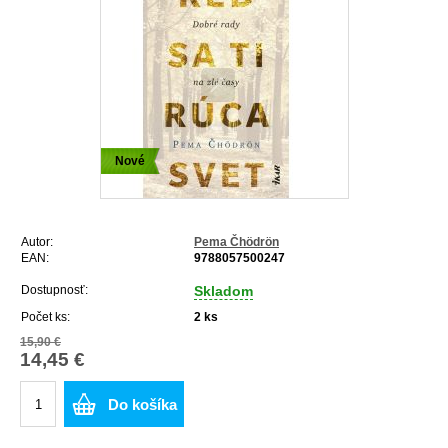
Nové
Autor:
Pema Čhödrön
EAN:
9788057500247
Dostupnosť:
Skladom
Počet ks:
2
ks
15,90 €
14,45 €
Do košíka