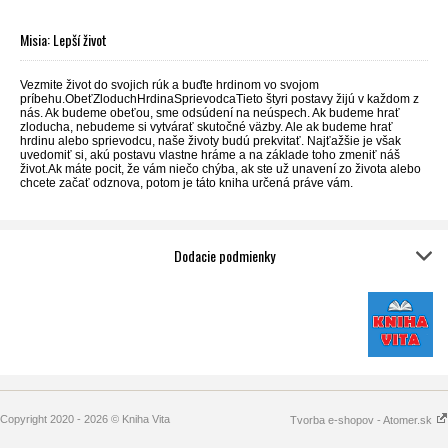
Misia: Lepší život
Vezmite život do svojich rúk a buďte hrdinom vo svojom
príbehu.ObeťZloduchHrdinaSprievodcaTieto štyri postavy žijú v každom z
nás. Ak budeme obeťou, sme odsúdení na neúspech. Ak budeme hrať
zloducha, nebudeme si vytvárať skutočné väzby. Ale ak budeme hrať
hrdinu alebo sprievodcu, naše životy budú prekvitať. Najťažšie je však
uvedomiť si, akú postavu vlastne hráme a na základe toho zmeniť náš
život.Ak máte pocit, že vám niečo chýba, ak ste už unavení zo života alebo
chcete začať odznova, potom je táto kniha určená práve vám.
Dodacie podmienky
Copyright 2020 - 2026 © Kniha Vita
Tvorba e-shopov - Atomer.sk