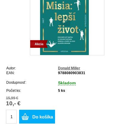
Akcia
Autor:
Donald Miller
EAN:
9788080903831
Dostupnosť:
Skladom
Počet ks:
5
ks
15,99 €
10,- €
Do košíka