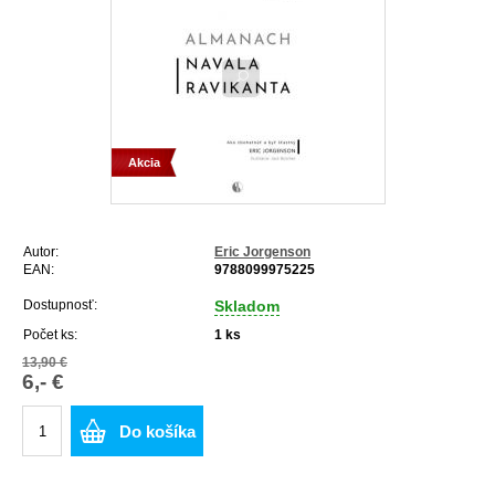
Akcia
Autor:
Eric Jorgenson
EAN:
9788099975225
Dostupnosť:
Skladom
Počet ks:
1
ks
13,90 €
6,- €
Do košíka