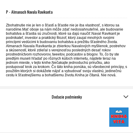
P - Almanach Navala Ravikanta
Zbohatnutie nie je len o šťastí a šťastie nie je iba vlastnosť, s ktorou sa
narodíme.Mať oboje sa nám môže zdať nedosiahnuteľné, ale budovanie
bohatstva a šťastia sú zručnosti, ktoré sa dajú naučiť.Naval Ravikant je
podnikateľ, investor a praktický filozof, ktorý zaujal mnohých svojimi
princípmi vedúcimi k budovaniu bohatstva a prežitiu šťastného života.
Almanach Navala Ravikanta je zbierkou Navalových myšlienok, postrehov
a skúseností, ktoré zdieľal s verejnosťou posledných desať rokov
prostredníctvom rozhovorov, tweetov, podcastov a blogov. To, čo by ste
predtým museli hľadať po rôznych kútoch internetu, nájdete teraz na
jednom mieste, v tejto knihe.Nečakajte jednoduchú príručku, ako
postupovať krok za krokom. Čo táto kniha ponúka, sú všeobecné princípy, s
použitím ktorých si dokážete nájsť a vybudovať svoju vlastnú, jedinečnú
cestu k šťastnejšiemu a bohatšiemu životu.Kniha je čítaná. Nie nová.
Dodacie podmienky