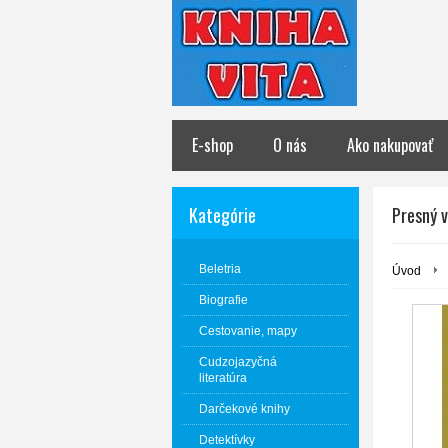
E-shop
O nás
Ako nakupovať
Kategórie
Presný 
Beletria
Úvod
Biografie
Cestovanie, mapy
Cudzojazyčná
literatúra
Darčekové knihy
Detektívky