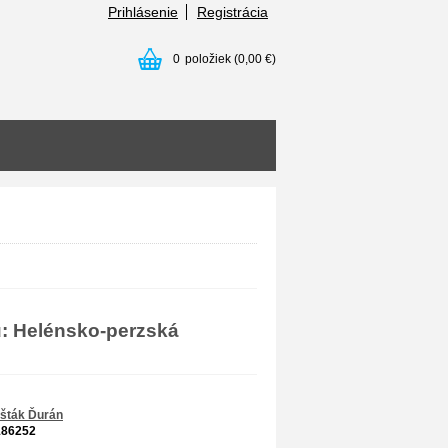
Prihlásenie
Registrácia
0
položiek
(0,00 €)
: Helénsko-perzská
ašták Ďurán
186252