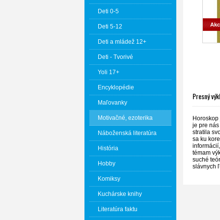
Deti 0-5
Akc
Deti 5-12
Deti a mládež 12+
Deti - Tvorivé
Yoli 17+
Encyklopédie
Presný výk
Maľovanky
Motivačné, ezoterika
Horoskop 
je pre ná
stratila 
Náboženská literatúra
sa ku kor
informácií
História
témam výk
suché teór
Hobby
slávnych ľ
Komiksy
Kuchárske knihy
Literatúra faktu