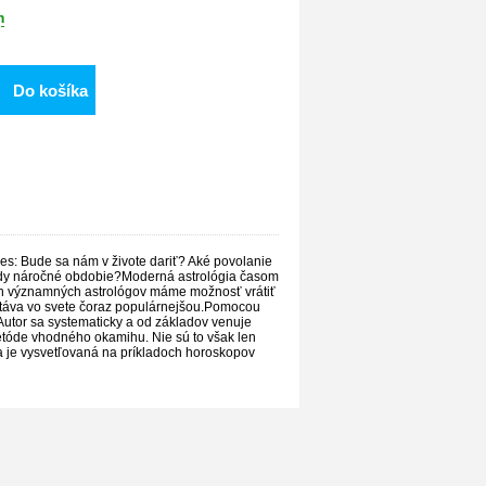
m
Do košíka
es: Bude sa nám v živote dariť? Aké povolanie
edy náročné obdobie?Moderná astrológia časom
ých významných astrológov máme možnosť vrátiť
 stáva vo svete čoraz populárnejšou.Pomocou
. Autor sa systematicky a od základov venuje
tóde vhodného okamihu. Nie sú to však len
ia je vysvetľovaná na príkladoch horoskopov