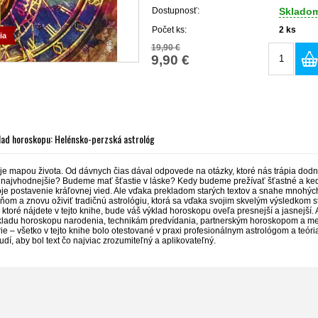
Dostupnosť:
Sklado
Počet ks:
2
ks
ia
19,90 €
9,90 €
lad horoskopu: Helénsko-perzská astrológ
je mapou života. Od dávnych čias dával odpovede na otázky, ktoré nás trápia dodn
s najvhodnejšie? Budeme mať šťastie v láske? Kedy budeme prežívať šťastné a k
svoje postavenie kráľovnej vied. Ale vďaka prekladom starých textov a snahe mnoh
eňom a znovu oživiť tradičnú astrológiu, ktorá sa vďaka svojim skvelým výsledkom
, ktoré nájdete v tejto knihe, bude váš výklad horoskopu oveľa presnejší a jasnejší
ladu horoskopu narodenia, technikám predvídania, partnerským horoskopom a me
ie – všetko v tejto knihe bolo otestované v praxi profesionálnym astrológom a teór
udí, aby bol text čo najviac zrozumiteľný a aplikovateľný.