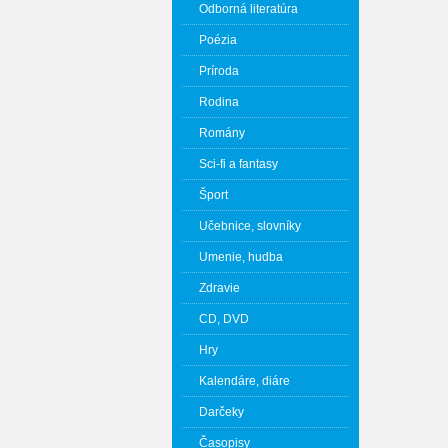
Odborná literatúra
Poézia
Príroda
Rodina
Romány
Sci-fi a fantasy
Šport
Učebnice, slovníky
Umenie, hudba
Zdravie
CD, DVD
Hry
Kalendáre, diáre
Darčeky
Časopisy