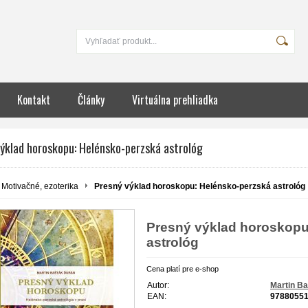
Kontakt
Články
Virtuálna prehliadka
výklad horoskopu: Helénsko-perzská astrológ
Motivačné, ezoterika
Presný výklad horoskopu: Helénsko-perzská astrológ
Presný výklad horoskopu
astrológ
Cena platí pre e-shop
Autor:
Martin B
EAN:
9788055