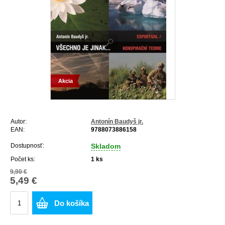
Akcia
Autor:
Antonín Baudyš jr.
EAN:
9788073886158
Dostupnosť:
Skladom
Počet ks:
1
ks
9,90 €
5,49 €
Do košíka