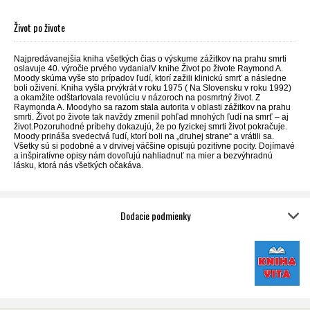
Život po živote
Najpredávanejšia kniha všetkých čias o výskume zážitkov na prahu smrti
oslavuje 40. výročie prvého vydania!V knihe Život po živote Raymond A.
Moody skúma vyše sto prípadov ľudí, ktorí zažili klinickú smrť a následne
boli oživení. Kniha vyšla prvýkrát v roku 1975 ( Na Slovensku v roku 1992)
a okamžite odštartovala revolúciu v názoroch na posmrtný život. Z
Raymonda A. Moodyho sa razom stala autorita v oblasti zážitkov na prahu
smrti. Život po živote tak navždy zmenil pohľad mnohých ľudí na smrť – aj
život.Pozoruhodné príbehy dokazujú, že po fyzickej smrti život pokračuje.
Moody prináša svedectvá ľudí, ktorí boli na „druhej strane“ a vrátili sa.
Všetky sú si podobné a v drvivej väčšine opisujú pozitívne pocity. Dojímavé
a inšpiratívne opisy nám dovoľujú nahliadnuť na mier a bezvýhradnú
lásku, ktorá nás všetkých očakáva.
Dodacie podmienky