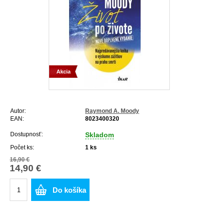
Akcia
Autor:
Raymond A. Moody
EAN:
8023400320
Dostupnosť:
Skladom
Počet ks:
1
ks
16,90 €
14,90 €
Do košíka