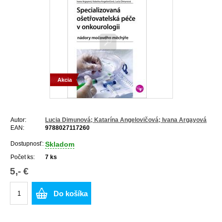
Akcia
Autor:
Lucia Dimunová; Katarína Angelovičová; Ivana Argayová
EAN:
9788027117260
Dostupnosť:
Skladom
Počet ks:
7
ks
5,- €
Do košíka