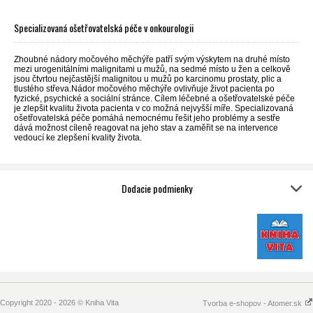
Specializovaná ošetřovatelská péče v onkourologii
Zhoubné nádory močového měchýře patří svým výskytem na druhé místo
mezi urogenitálními malignitami u mužů, na sedmé místo u žen a celkově
jsou čtvrtou nejčastější malignitou u mužů po karcinomu prostaty, plic a
tlustého střeva.Nádor močového měchýře ovlivňuje život pacienta po
fyzické, psychické a sociální stránce. Cílem léčebné a ošetřovatelské péče
je zlepšit kvalitu života pacienta v co možná nejvyšší míře. Specializovaná
ošetřovatelská péče pomáhá nemocnému řešit jeho problémy a sestře
dává možnost cíleně reagovat na jeho stav a zaměřit se na intervence
vedoucí ke zlepšení kvality života.
Dodacie podmienky
Copyright 2020 - 2026 © Kniha Vita
Tvorba e-shopov - Atomer.sk