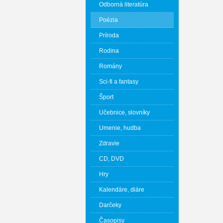
Odborná literatúra
Poézia
Príroda
Rodina
Romány
Sci-fi a fantasy
Šport
Učebnice, slovníky
Umenie, hudba
Zdravie
CD, DVD
Hry
Kalendáre, diáre
Darčeky
Časopisy