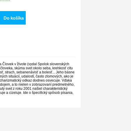
Do košíka
a Človek v živote (vydal Spolok slovenských
í človeka, skúma svet okolo seba, krehkosť citu
vosť, strach, sebanenávisť a bolesť... Jeho básne
ch situácií, udalostí, často zlomových, ako je
ch charizmatický odkaz dodnes osvecuje. Vďaka
 dojem, a to nielen v zobrazovaní predmetného,
tý svet z roku 2001 našiel charakteristický
e a cizeluje. Ide o špecifický spôsob písania,