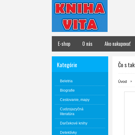
E-shop
O nás
Ako nakupovať
Kategórie
Čo s ta
Beletria
Úvod
Biografie
Cestovanie, mapy
Cudzojazyčná
literatúra
Darčekové knihy
Detektívky