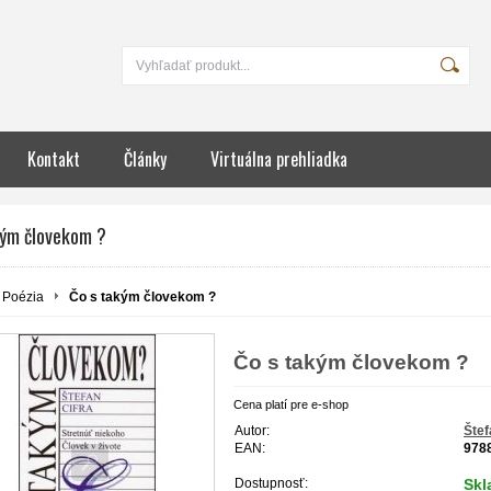
Kontakt
Články
Virtuálna prehliadka
kým človekom ?
Poézia
Čo s takým človekom ?
Čo s takým človekom ?
Cena platí pre e-shop
Autor:
Štef
EAN:
978
Dostupnosť:
Sk