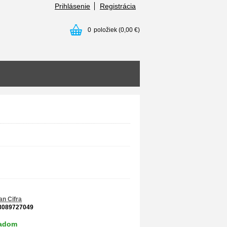
Prihlásenie
Registrácia
0
položiek
(0,00 €)
an Cifra
8089727049
ladom