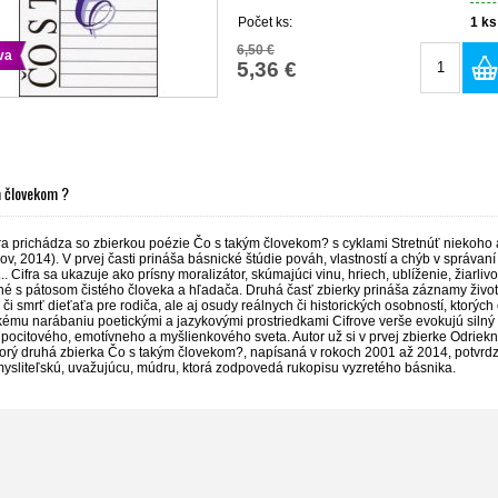
Počet ks:
1
ks
6,50 €
va
5,36 €
m človekom ?
ra prichádza so zbierkou poézie Čo s takým človekom? s cyklami Stretnúť niekoho 
ov, 2014). V prvej časti prináša básnické štúdie pováh, vlastností a chýb v správan
.. Cifra sa ukazuje ako prísny moralizátor, skúmajúci vinu, hriech, ublíženie, žiarli
é s pátosom čistého človeka a hľadača. Druhá časť zbierky prináša záznamy životný
či smrť dieťaťa pre rodiča, ale aj osudy reálnych či historických osobností, ktorý
kému narábaniu poetickými a jazykovými prostriedkami Cifrove verše evokujú silný
pocitového, emotívneho a myšlienkového sveta. Autor už si v prvej zbierke Odrieknu
torý druhá zbierka Čo s takým človekom?, napísaná v rokoch 2001 až 2014, potvrdzuj
mysliteľskú, uvažujúcu, múdru, ktorá zodpovedá rukopisu vyzretého básnika.