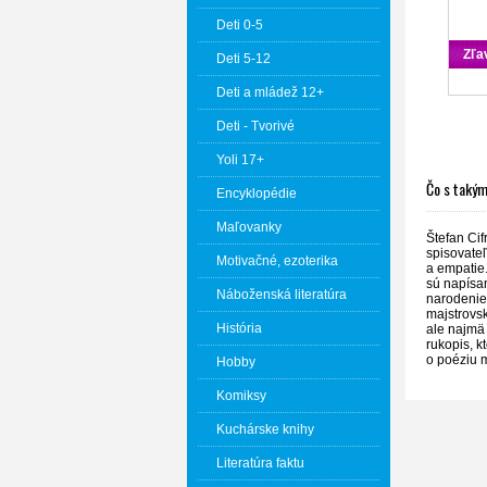
Deti 0-5
Zľa
Deti 5-12
Deti a mládež 12+
Deti - Tvorivé
Yoli 17+
Čo s taký
Encyklopédie
Maľovanky
Štefan Cif
spisovateľ
Motivačné, ezoterika
a empatie.
sú napísan
Náboženská literatúra
narodenie 
majstrovs
História
ale najmä 
rukopis, k
o poéziu 
Hobby
Komiksy
Kuchárske knihy
Literatúra faktu