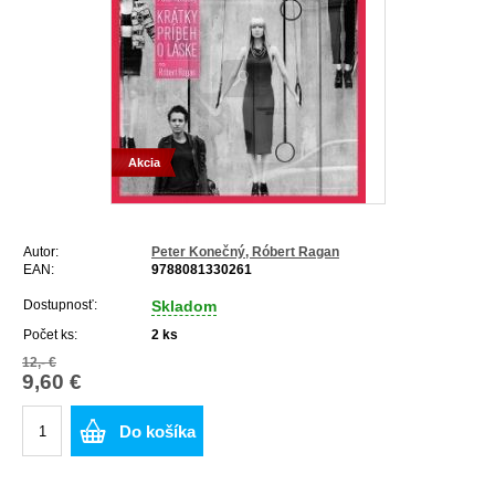
Akcia
Autor:
Peter Konečný, Róbert Ragan
EAN:
9788081330261
Dostupnosť:
Skladom
Počet ks:
2
ks
12,- €
9,60 €
Do košíka