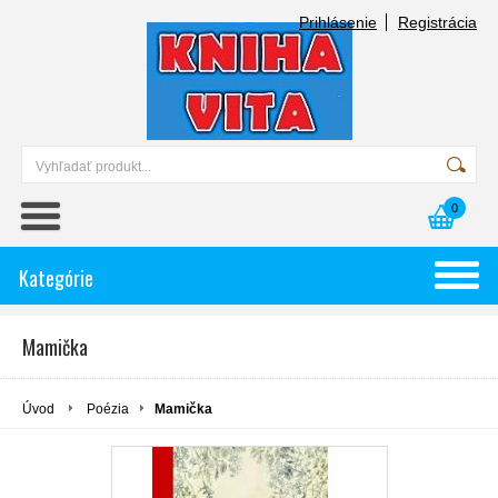
Prihlásenie
Registrácia
0
Kategórie
Mamička
Úvod
Poézia
Mamička