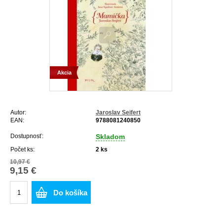
Akcia
Autor:
Jaroslav Seifert
EAN:
9788081240850
Dostupnosť:
Skladom
Počet ks:
2
ks
10,97 €
9,15 €
Do košíka