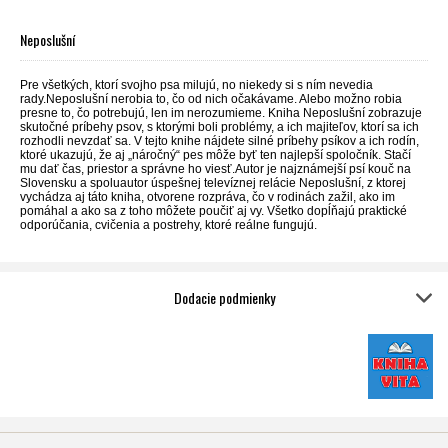
Neposlušní
Pre všetkých, ktorí svojho psa milujú, no niekedy si s ním nevedia
rady.Neposlušní nerobia to, čo od nich očakávame. Alebo možno robia
presne to, čo potrebujú, len im nerozumieme. Kniha Neposlušní zobrazuje
skutočné príbehy psov, s ktorými boli problémy, a ich majiteľov, ktorí sa ich
rozhodli nevzdať sa. V tejto knihe nájdete silné príbehy psíkov a ich rodín,
ktoré ukazujú, že aj „náročný“ pes môže byť ten najlepší spoločník. Stačí
mu dať čas, priestor a správne ho viesť.Autor je najznámejší psí kouč na
Slovensku a spoluautor úspešnej televíznej relácie Neposlušní, z ktorej
vychádza aj táto kniha, otvorene rozpráva, čo v rodinách zažil, ako im
pomáhal a ako sa z toho môžete poučiť aj vy. Všetko dopĺňajú praktické
odporúčania, cvičenia a postrehy, ktoré reálne fungujú.
Dodacie podmienky