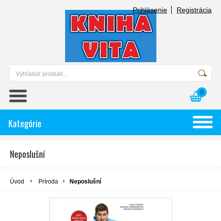
Prihlásenie
Registrácia
0
Kategórie
Neposlušní
Úvod
Príroda
Neposlušní