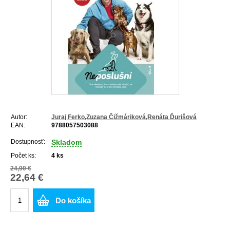
Autor:
Juraj Ferko,Zuzana Čižmáriková,Renáta Ďurišová
EAN:
9788057503088
Dostupnosť:
Skladom
Počet ks:
4
ks
24,90 €
22,64 €
Do košíka