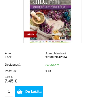
Akcia
Autor:
Anna Jakabová
EAN:
9788089642304
Dostupnosť:
Skladom
Počet ks:
1
ks
8,95 €
7,45 €
Do košíka