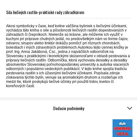
Sila liečivých rastlín-praktické rady záhradkárom
Akosi symbolicky v čase, keď kvitne väčšina byliniek s liečivými účinkami,
vychádza táto kniha o sile a pôsobnosti liečivých rastlín dopestovaných v
záhradách či črepníkoch. Nielenže sú krásne, ale môžeme ich využiť v
kuchyni pri príprave chutných jedál, no predovšetkým nám vo forme čajov,
odvarov, sirupov alebo tinktúr dokážu pomôcť pri rôznych chorobách,
bolestiach i iných zdravotných problémoch.Autorkou tejto cennej knižky je
prof. Ing. Anna Jakábová, Csc., jedna z najväčších odborníčok na
Slovensku s praktickými i teoretickými skúsenosťami v oblasti pestovania a
prípravy liečivých rastlín. Odborníčka, ktorá vychovala desiatky a desiatky
absolventov Slovenskej poľnohospodárskej univerzity a autorka viacerých
odborných i populárno-vedeckých publikácií. V tejto knihe spojila tradíciu
pestovania rastlín s ich úžasnými liečivými účinkami. Popísala zdroje
získavania týchto bylín, venuje sa aromatickým druhom a rozdeľuje ich
medzi tie, ktoré poskytujú liečivé účinky pri použití listov, kvetov či
koreňových častí.
Dodacie podmienky