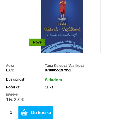
Nové
Autor:
Táňa Keleová-Vasilková
EAN:
9788055197951
Dostupnosť:
Skladom
Počet ks:
11
ks
17,90 €
16,27 €
Do košíka