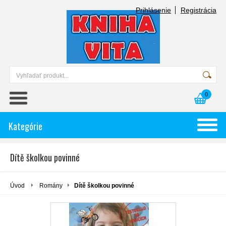
Prihlásenie
Registrácia
0
Kategórie
Dítě školkou povinné
Úvod
Romány
Dítě školkou povinné