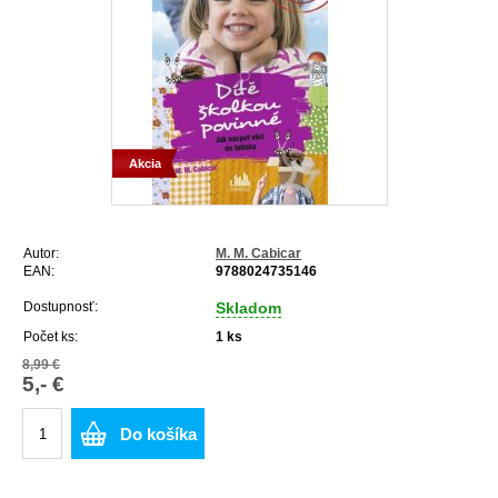
Akcia
Autor:
M. M. Cabicar
EAN:
9788024735146
Dostupnosť:
Skladom
Počet ks:
1
ks
8,99 €
5,- €
Do košíka