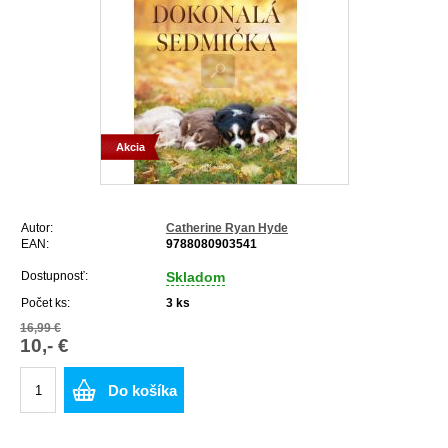
Akcia
Autor:
Catherine Ryan Hyde
EAN:
9788080903541
Dostupnosť:
Skladom
Počet ks:
3
ks
16,99 €
10,- €
Do košíka