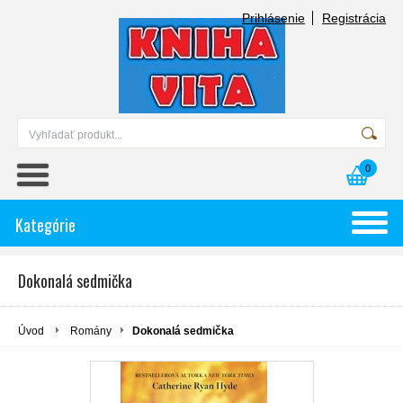
Prihlásenie
Registrácia
0
Kategórie
Dokonalá sedmička
Úvod
Romány
Dokonalá sedmička