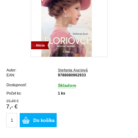
Akcia
Autor:
Stefania Auciová
EAN:
9788080902933
Dostupnosť:
Skladom
Počet ks:
1
ks
15,49 €
7,- €
Do košíka