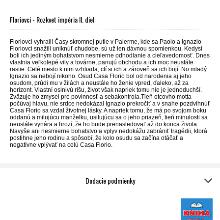
Floriovci - Rozkvet impéria II. diel
Floriovci vyhrali! Časy skromnej putie v Palerme, kde sa Paolo a Ignazio
Floriovci snažili uniknúť chudobe, sú už len dávnou spomienkou. Kedysi
boli ich jediným bohatstvom nesmierne odhodlanie a cieľavedomosť. Dnes
vlastnia veľkolepé vily a továrne, panujú obchodu a ich moc neustále
rastie. Celé mesto k nim vzhliada, ctí si ich a zároveň sa ich bojí. No mladý
Ignazio sa nebojí nikoho. Osud Casa Florio bol od narodenia aj jeho
osudom, prúdi mu v žilách a neustále ho ženie vpred, ďaleko, až za
horizont. Vlastní oslnivú ríšu, život však napriek tomu nie je jednoduchší.
Zväzuje ho zmysel pre povinnosť a sebakontrola.Tieň otcovho motta
počúvaj hlavu, nie srdce nedokázal Ignazio prekročiť a v snahe pozdvihnúť
Casa Florio sa vzdal životnej lásky. A napriek tomu, že má po svojom boku
oddanú a milujúcu manželku, usilujúcu sa o jeho priazeň, tieň minulosti sa
neustále vynára a hrozí, že ho bude prenasledovať až do konca života.
Navyše ani nesmierne bohatstvo a vplyv nedokážu zabrániť tragédii, ktorá
postihne jeho rodinu a spôsobí, že kolo osudu sa začína otáčať a
negatívne vplývať na celú Casa Florio.
Dodacie podmienky