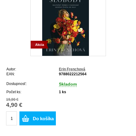
Akcia
Autor:
Erin Frenchová
EAN:
9788022212564
Dostupnosť:
Skladom
Počet ks:
1
ks
19,90 €
4,90 €
Do košíka