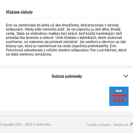
Hľadanie slobody
Erin sa zamilovala do jedla už ako tínedžerka, keď pracovala v otcovej
reštaurácii. Vtedy ešte nemohla tušiť, že od úspechu ju delí dlhá, tŕnistá
cesta. Stala sa slobodnou matkou bez práce, keď každý nasledujúci deň
prinášal iba temnotu a úzkosť. Únik hľadala v tabletkách, ktoré sľubovali
uvoľnenie, no nakoniec jej priniesli závislosť. Jej svetlom a útechou sa stal
krásny syn, ktorý ju nasmeroval na cestu úspešnej podnikateľky. Erin
Frenchová vybudovala z ničoho vlastnú reštauráciu The Lost Kitchen, ktorá
sa stala svetovou senzáciou.
Dodacie podmienky
Copyright 2020 - 2026 © Kniha Vita
Tvorba e-shopov - Atomer.sk