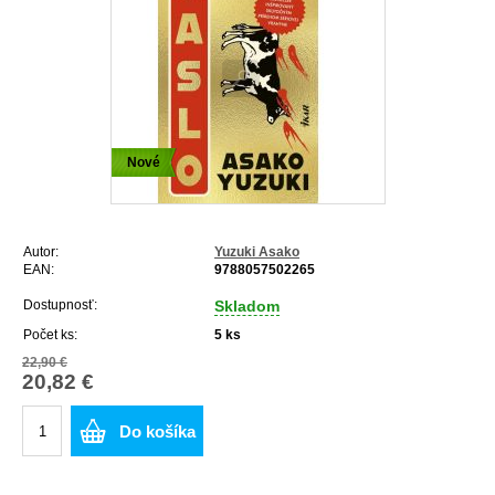
Nové
Autor:
Yuzuki Asako
EAN:
9788057502265
Dostupnosť:
Skladom
Počet ks:
5
ks
22,90 €
20,82 €
Do košíka