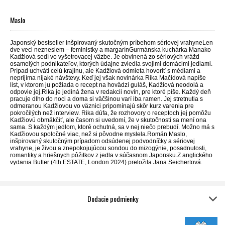
Maslo
Japonský bestseller inšpirovaný skutočným príbehom sériovej vrahyneLen
dve veci neznesiem – feministky a margarínGurmánska kuchárka Manako
Kadžiová sedí vo vyšetrovacej väzbe. Je obvinená zo sériových vrážd
osamelých podnikateľov, ktorých údajne zviedla svojimi domácimi jedlami.
Prípad uchváti celú krajinu, ale Kadžiová odmieta hovoriť s médiami a
neprijíma nijaké návštevy. Keď jej však novinárka Rika Mačidová napíše
list, v ktorom ju požiada o recept na hovädzí guláš, Kadžiová neodolá a
odpovie jej.Rika je jediná žena v redakcii novín, pre ktoré píše. Každý deň
pracuje dlho do noci a doma si väčšinou varí iba ramen. Jej stretnutia s
odmeranou Kadžiovou vo väznici pripomínajú skôr kurz varenia pre
pokročilých než interview. Rika dúfa, že rozhovory o receptoch jej pomôžu
Kadžiovú obmäkčiť, ale časom si uvedomí, že v skutočnosti sa mení ona
sama. S každým jedlom, ktoré ochutná, sa v nej niečo prebudí. Možno má s
Kadžiovou spoločné viac, než si pôvodne myslela.Román Maslo,
inšpirovaný skutočným prípadom odsúdenej podvodníčky a sériovej
vrahyne, je živou a znepokojujúcou sondou do mizogýnie, posadnutosti,
romantiky a hriešnych pôžitkov z jedla v súčasnom Japonsku.Z anglického
vydania Butter (4th ESTATE, London 2024) preložila Jana Seichertová.
Dodacie podmienky