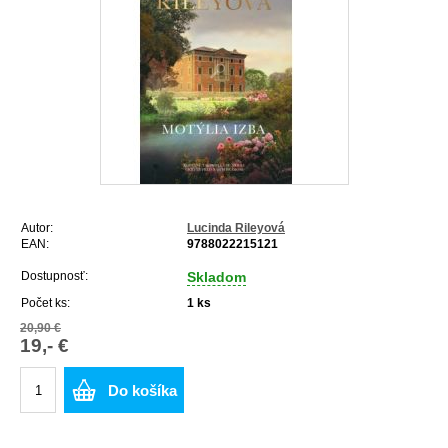
Autor:
Lucinda Rileyová
EAN:
9788022215121
Dostupnosť:
Skladom
Počet ks:
1
ks
20,90 €
19,- €
Do košíka