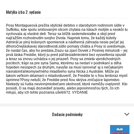
Motýlia izba 2. vydanie
Posy Montagueová prežila idylické detstvo v starobylom rodinnom sídle v
Suffolku, kde spolu smilovaným otcom chytala na lúkach motýle a neskôr tu
vychovala aj vlastné deti. Teraz sa blížik sedemdesiatke a stojí pred
najťažším rozhodnutím svojho života. Napriek tomu, že každý kútvily
Admirál je plný krásnych spomienok a nádherná záhrada nesie pečať jej
dlhoročnejláskavej starostlivosti,sídlo pomaly chátra a Posy si uvedomuje,
že nastal čas, aby ho predala.Zrazu sa zjaví človek z Posinej minulosti – jej
prvá láska Freddie, ktorý ju pred päťdesiatimirokmi bez vysvetlenia opustil
a teraz sa znovu uchádza o jej priazeň. Posy sa zmieta vprotichodných
pocitoch, trápi sa pre syna Sama, ktorému sa nedarí v podnikaní a stíha
hojeden neúspech za druhým, navyše sa musí vyrovnať aj s nečakaným
návratomľahkomyseľného mladšieho syna Nicka z Austrálie. Môže po
takom veľkom sklamaní v mladostiuveriť, že Freddie to s ňou tentoraz myslí
úprimne?Posy netuší, že Freddie pred ňou skrýva zničujúce tajomstvo.
Niekedy sú ľudia nevinnýmiobeťami okolností, ktoré nemôžu ovplyvniť. Kto
posúdi, či sa majú dozvedieť pravdu, alebo jepovinnosťou tých, čo ich
milujú, aby ich tohto poznania ušetrili?2. VYDANIE
Dodacie podmienky