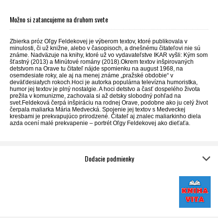
Možno si zatancujeme na druhom svete
Zbierka próz Oľgy Feldekovej je výberom textov, ktoré publikovala v
minulosti, či už knižne, alebo v časopisoch, a dnešnému čitateľovi nie sú
známe. Nadväzuje na knihy, ktoré už vo vydavateľstve IKAR vyšli: Kým som
šťastný (2013) a Minútové romány (2018).Okrem textov inšpirovaných
detstvom na Orave tu čitateľ nájde spomienku na august 1968, na
osemdesiate roky, ale aj na menej známe „pražské obdobie“ v
deväťdesiatych rokoch.Hoci je autorka populárna televízna humoristka,
humor jej textov je plný nostalgie. A hoci detstvo a časť dospelého života
prežila v komunizme, zachovala si až detsky slobodný pohľad na
svet.Feldeková čerpá inšpiráciu na rodnej Orave, podobne ako ju celý život
čerpala maliarka Mária Medvecká. Spojenie jej textov s Medveckej
kresbami je prekvapujúco prirodzené. Čitateľ aj znalec maliarkinho diela
azda ocení malé prekvapenie – portrét Oľgy Feldekovej ako dieťaťa.
Dodacie podmienky