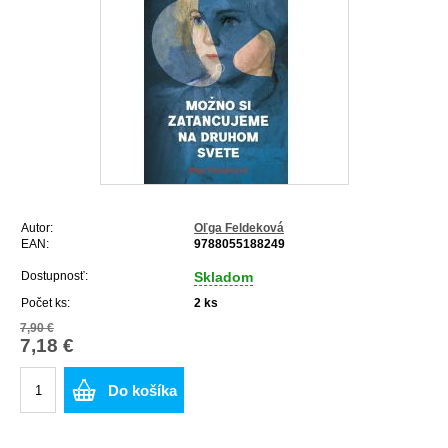
Autor:
Oľga Feldeková
EAN:
9788055188249
Dostupnosť:
Skladom
Počet ks:
2
ks
7,90 €
7,18 €
Do košíka