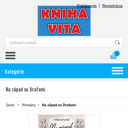
Prihlásenie
Registrácia
0
Kategórie
Na západ so žirafami
Úvod
Romány
Na západ so žirafami