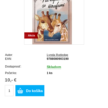
Akcia
Autor:
Lynda Rutledge
EAN:
9788080903190
Dostupnosť:
Skladom
Počet ks:
1
ks
10,- €
Do košíka