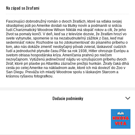
Na západ so žirafami
Fascinujúci dobrodružný román o dvoch žirafách, ktoré sa vďaka svojej
strastiplnej púti po Amerike dostali na titulky novín a podmanili si srdcia
ľudí.Charizmatický Woodrow Wilson Niklák má stopäť rokov a cíti, že jeho
život sa pomaly končí. V deň, keď sa z televízie dozvie, že žirafám hrozí vo
svete vyhynutie, spomenie si na nezabudnuteľný zážitok z čias, keď mal
sedemnásť rokov. Rozhodne sa ho zdokumentovať do písaného príbehu o
tom, ako nás dokáže zmeniť neobyčajný pôvab zvierat, láskavosť cudzích
ľudí a jednoduché plynutie času.Píše sa rok 1938, Hitler ohrozuje Európu a
svetom otriasa hospodárska kríza. Američania prahnú po niečom
nezvyčajnom. Vytúženú jedinečnosť nájdu vo vzrušujúcom príbehu dvoch
žiráf, ktoré pri plavbe po Atlantiku zázračne prežijú hurikán. Žirafy čaká dlhá
cesta po celej Amerike na nákladnom aute, ktoré ich má doviezť do Zoo v
San Diegu. Preváža ich mladý Woodrow spolu s láskavým Starcom a
krásnou ryšavou fotografkou.
Dodacie podmienky