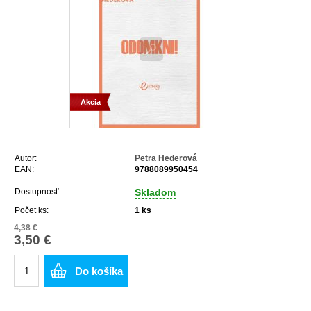
Akcia
Autor:
Petra Hederová
EAN:
9788089950454
Dostupnosť:
Skladom
Počet ks:
1
ks
4,38 €
3,50 €
Do košíka