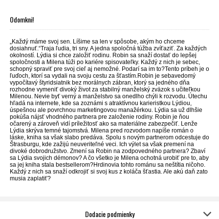
Odomkni!
„Každý máme svoj sen. Líšime sa len v spôsobe, akým ho chceme
dosiahnuť.“Traja ľudia, tri sny. A jedna spoločná túžba zvíťaziť. Za každých
okolností. Lýdia si chce založiť rodinu. Robin sa snaží dostať do lepšej
spoločnosti a Milena túži po kariére spisovateľky. Každý z nich je sebec,
schopný spraviť pre svoj cieľ aj nemožné. Podarí sa im to?Tento príbeh je o
ľuďoch, ktorí sa vydali na svoju cestu za šťastím.Robin je sebavedomý
vypočítavý štyridsiatnik bez morálnych zábran, ktorý sa jedného dňa
rozhodne vymeniť divoký život za stabilný manželský zväzok s učiteľkou
Milenou. Nevie byť verný a manželstvo sa onedlho chýli k rozvodu. Útechu
hľadá na internete, kde sa zoznámi s atraktívnou karieristkou Lýdiou,
úspešnou ale povrchnou marketingovou manažérkou. Lýdia sa už dlhšie
pokúša nájsť vhodného partnera pre založenie rodiny. Robin je ňou
očarený a zároveň vidí príležitosť ako sa materiálne zabezpečiť. Lenže
Lýdia skrýva temné tajomstvá. Milena pred rozvodom napíše román o
láske, kniha sa však slabo predáva. Spolu s novým partnerom odcestuje do
Štrasburgu, kde zažijú neuveriteľné veci. Ich výlet sa však premení na
divoké dobrodružstvo. Zmení sa Robin na zodpovedného partnera? Zbaví
sa Lýdia svojich démonov? A čo všetko je Milena ochotná urobiť pre to, aby
sa jej kniha stala bestsellerom?Hrdinovia tohto románu sa neštítia ničoho.
Každý z nich sa snaží odkrojiť si svoj kus z koláča šťastia. Ale akú daň zato
musia zaplatiť?
Dodacie podmienky