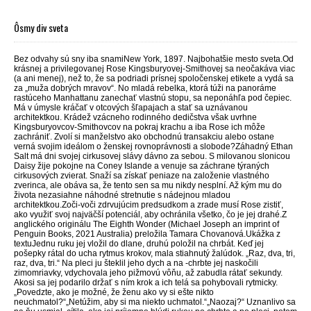
Ôsmy div sveta
Bez odvahy sú sny iba snamiNew York, 1897. Najbohatšie mesto sveta.Od
krásnej a privilegovanej Rose Kingsburyovej-Smithovej sa neočakáva viac
(a ani menej), než to, že sa podriadi prísnej spoločenskej etikete a vydá sa
za „muža dobrých mravov“. No mladá rebelka, ktorá túži na panoráme
rastúceho Manhattanu zanechať vlastnú stopu, sa neponáhľa pod čepiec.
Má v úmysle kráčať v otcových šľapajach a stať sa uznávanou
architektkou. Krádež vzácneho rodinného dedičstva však uvrhne
Kingsburyovcov-Smithovcov na pokraj krachu a iba Rose ich môže
zachrániť. Zvolí si manželstvo ako obchodnú transakciu alebo ostane
verná svojim ideálom o ženskej rovnoprávnosti a slobode?Záhadný Ethan
Salt má dni svojej cirkusovej slávy dávno za sebou. S milovanou slonicou
Daisy žije pokojne na Coney Islande a venuje sa záchrane týraných
cirkusových zvierat. Snaží sa získať peniaze na založenie vlastného
zverinca, ale obáva sa, že tento sen sa mu nikdy nesplní. Až kým mu do
života nezasiahne náhodné stretnutie s nádejnou mladou
architektkou.Zoči-voči zdrvujúcim predsudkom a zrade musí Rose zistiť,
ako využiť svoj najväčší potenciál, aby ochránila všetko, čo je jej drahé.Z
anglického originálu The Eighth Wonder (Michael Joseph an imprint of
Penguin Books, 2021 Australia) preložila Tamara Chovanová.Ukážka z
textuJednu ruku jej vložil do dlane, druhú položil na chrbát. Keď jej
pošepky rátal do ucha rytmus krokov, mala stiahnutý žalúdok. „Raz, dva, tri,
raz, dva, tri.“ Na pleci ju šteklil jeho dych a na -chrbte jej naskočili
zimomriavky, vdychovala jeho pižmovú vôňu, až zabudla rátať sekundy.
Akosi sa jej podarilo držať s ním krok a ich telá sa pohybovali rytmicky.
„Povedzte, ako je možné, že ženu ako vy si ešte nikto
neuchmatol?“„Netúžim, aby si ma niekto uchmatol.“„Naozaj?“ Uznanlivo sa