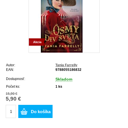
Akcia
Autor:
Tania Farrelly
EAN:
9788055186832
Dostupnosť:
Skladom
Počet ks:
1
ks
15,90 €
5,90 €
Do košíka