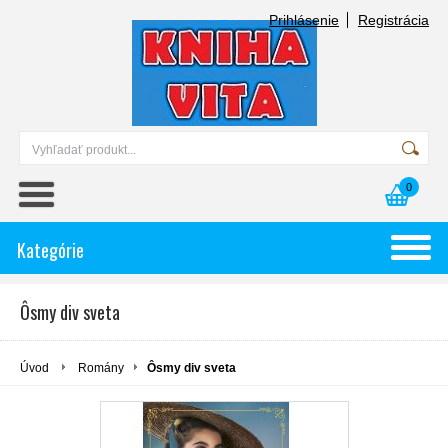
Prihlásenie
Registrácia
0
Kategórie
Ôsmy div sveta
Úvod
Romány
Ôsmy div sveta