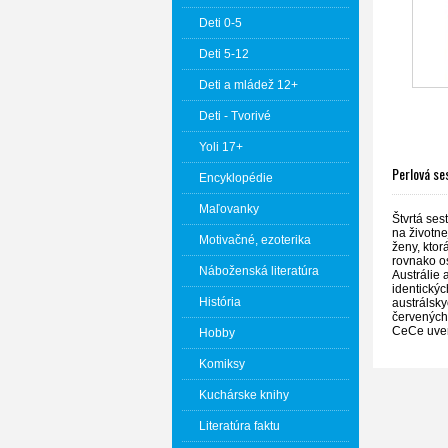
Deti 0-5
Deti 5-12
Deti a mládež 12+
Deti - Tvorivé
Yoli 17+
Perlová se
Encyklopédie
Maľovanky
Štvrtá ses
na životne
Motivačné, ezoterika
ženy, ktor
rovnako o
Náboženská literatúra
Austrálie
identický
História
austrálsk
červených 
CeCe uverí
Hobby
Komiksy
Kuchárske knihy
Literatúra faktu