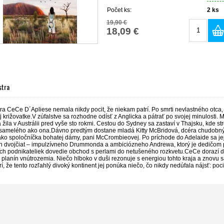
Počet ks:
2
ks
19,90 €
18,09 €
stra
tra CeCe D´Apliese nemala nikdy pocit, že niekam patrí. Po smrti nevlastného otca,
j križovatke.V zúfalstve sa rozhodne odísť z Anglicka a pátrať po svojej minulosti. 
á žila v Austrálii pred vyše sto rokmi. Cestou do Sydney sa zastaví v Thajsku, kde
samelého ako ona.Dávno predtým dostane mladá Kitty McBridová, dcéra chudobnýc
 ako spoločníčka bohatej dámy, pani McCrombieovej. Po príchode do Adelaide sa je
ch dvojčiat – impulzívneho Drummonda a ambiciózneho Andrewa, ktorý je dedičom pe
ych podnikateliek dovedie obchod s perlami do netušeného rozkvetu.CeCe dorazí do
planín vnútrozemia. Niečo hlboko v duši rezonuje s energiou tohto kraja a znovu s
, že tento rozľahlý divoký kontinent jej ponúka niečo, čo nikdy nedúfala nájsť: pocit