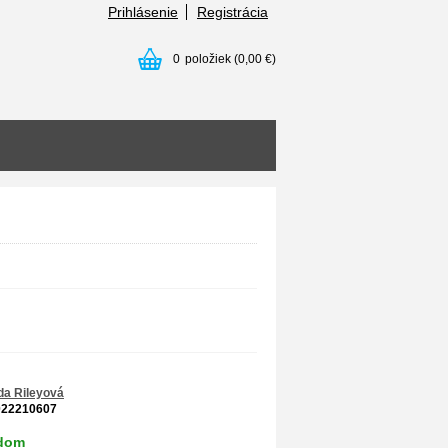
Prihlásenie
Registrácia
0
položiek
(0,00 €)
da Rileyová
022210607
dom