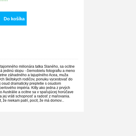
Do košíka
 tajomného milionára tatka Slaného, sa ocitne
Má jedinú stopu - čiernobielu fotografiu a meno
 stretne záhadného a tajuplného Acea, muža
h škótskych rodičov, ponuku vycestovať do
j osud dramaticky prepletie s osudom
rlového impéria. Kitty ako jedna z prvých
 Austrálie a ocitne sa v spaľujúcej horúčave
a jej vráti schopnosť a radosť z maľovania.
, že niekam patrí, pocit, že má domov...