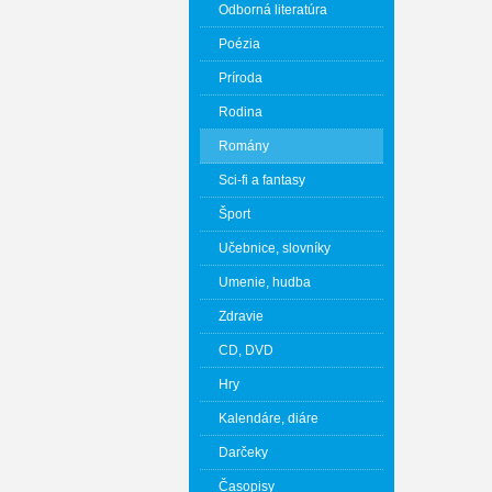
Odborná literatúra
Poézia
Príroda
Rodina
Romány
Sci-fi a fantasy
Šport
Učebnice, slovníky
Umenie, hudba
Zdravie
CD, DVD
Hry
Kalendáre, diáre
Darčeky
Časopisy