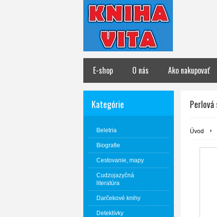
E-shop
O nás
Ako nakupovať
Kategórie
Perlová 
Beletria
Úvod
Biografie
Cestovanie, mapy
Cudzojazyčná
literatúra
Darčekové knihy
Detektívky