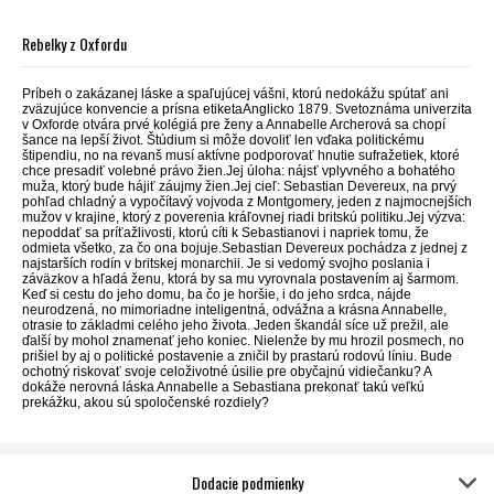
Rebelky z Oxfordu
Príbeh o zakázanej láske a spaľujúcej vášni, ktorú nedokážu spútať ani
zväzujúce konvencie a prísna etiketaAnglicko 1879. Svetoznáma univerzita
v Oxforde otvára prvé kolégiá pre ženy a Annabelle Archerová sa chopí
šance na lepší život. Štúdium si môže dovoliť len vďaka politickému
štipendiu, no na revanš musí aktívne podporovať hnutie sufražetiek, ktoré
chce presadiť volebné právo žien.Jej úloha: nájsť vplyvného a bohatého
muža, ktorý bude hájiť záujmy žien.Jej cieľ: Sebastian Devereux, na prvý
pohľad chladný a vypočítavý vojvoda z Montgomery, jeden z najmocnejších
mužov v krajine, ktorý z poverenia kráľovnej riadi britskú politiku.Jej výzva:
nepoddať sa príťažlivosti, ktorú cíti k Sebastianovi i napriek tomu, že
odmieta všetko, za čo ona bojuje.Sebastian Devereux pochádza z jednej z
najstarších rodín v britskej monarchii. Je si vedomý svojho poslania i
záväzkov a hľadá ženu, ktorá by sa mu vyrovnala postavením aj šarmom.
Keď si cestu do jeho domu, ba čo je horšie, i do jeho srdca, nájde
neurodzená, no mimoriadne inteligentná, odvážna a krásna Annabelle,
otrasie to základmi celého jeho života. Jeden škandál síce už prežil, ale
ďalší by mohol znamenať jeho koniec. Nielenže by mu hrozil posmech, no
prišiel by aj o politické postavenie a zničil by prastarú rodovú líniu. Bude
ochotný riskovať svoje celoživotné úsilie pre obyčajnú vidiečanku? A
dokáže nerovná láska Annabelle a Sebastiana prekonať takú veľkú
prekážku, akou sú spoločenské rozdiely?
Dodacie podmienky