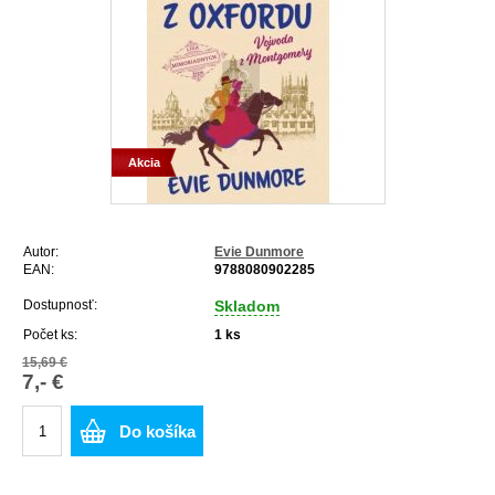
Akcia
Autor:
Evie Dunmore
EAN:
9788080902285
Dostupnosť:
Skladom
Počet ks:
1
ks
15,69 €
7,- €
Do košíka