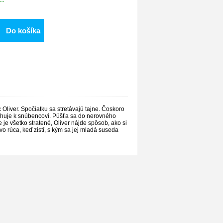
Do košíka
Oliver. Spočiatku sa stretávajú tajne. Čoskoro
ahuje k snúbencovi. Púšťa sa do nerovného
 je všetko stratené, Oliver nájde spôsob, ako si
vo rúca, keď zistí, s kým sa jej mladá suseda