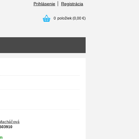
Prihlásenie
Registrácia
0
položiek
(0,00 €)
 Macháčová
503910
m