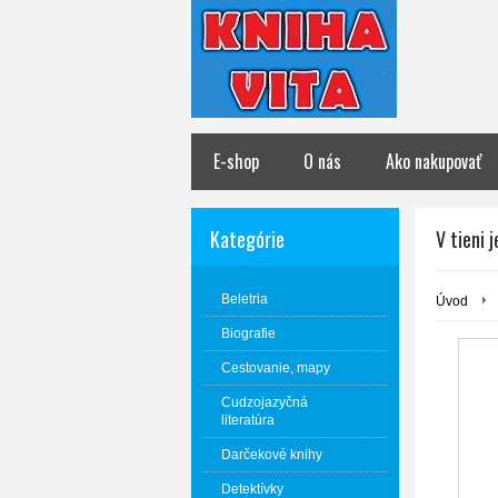
E-shop
O nás
Ako nakupovať
Kategórie
V tieni 
Beletria
Úvod
Biografie
Cestovanie, mapy
Cudzojazyčná
literatúra
Darčekové knihy
Detektívky