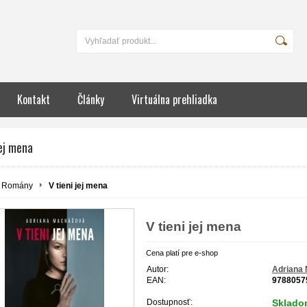
Kontakt
Články
Virtuálna prehliadka
jej mena
Romány
V tieni jej mena
V tieni jej mena
Cena platí pre e-shop
Autor:
Adriana
EAN:
9788057
Dostupnosť:
Sklado