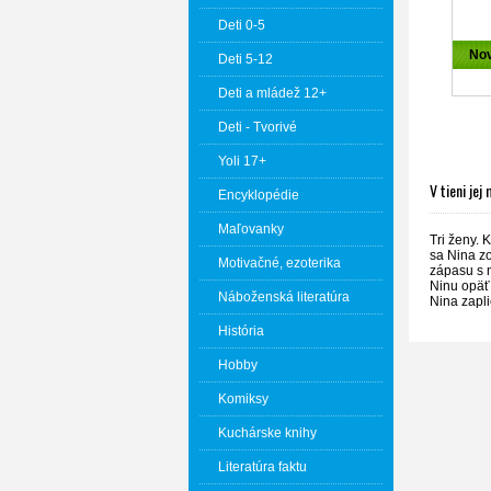
Deti 0-5
No
Deti 5-12
Deti a mládež 12+
Deti - Tvorivé
Yoli 17+
V tieni jej
Encyklopédie
Maľovanky
Tri ženy. 
sa Nina z
Motivačné, ezoterika
zápasu s n
Ninu opäť 
Náboženská literatúra
Nina zapli
História
Hobby
Komiksy
Kuchárske knihy
Literatúra faktu