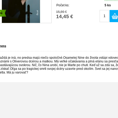
Počet ks:
5
ks
15,90 €
vé
14,45 €
 mena
Každá je iná, no predsa majú niečo spoločné.Osamelej Nine do života vstúpi vdovec 
oznámi s Oliverovou dcérou a matkou. Má veľké očakávania a plná elánu sa presť
astávajúcou svokrou. Nič, čo Nina urobí, nie je Marte po chuti. Keď už sa zdá sa, že
získať.Oľga sa po tragickej smrti svojej dcéry uzavrie pred okolím. Svet sa jej nano
etla. Má ju varovať?