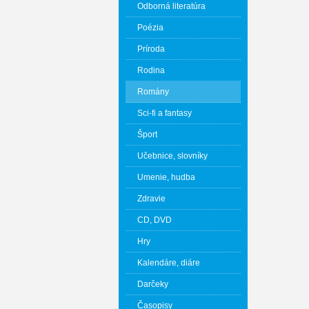
Odborná literatúra
Poézia
Príroda
Rodina
Romány
Sci-fi a fantasy
Šport
Učebnice, slovníky
Umenie, hudba
Zdravie
CD, DVD
Hry
Kalendáre, diáre
Darčeky
Časopisy