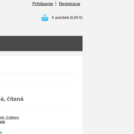
Prihlásenie
Registrácia
0
položiek
(0,00 €)
á, čítaná
gh, Colleen
925
m