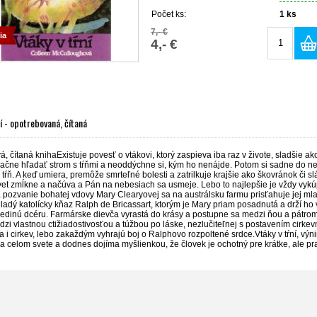
Počet ks:
1
ks
7,- €
ia
4,- €
ní - opotrebovaná, čítaná
, čítaná knihaExistuje povesť o vtákovi, ktorý zaspieva iba raz v živote, sladšie ako
ačne hľadať strom s tŕňmi a neoddýchne si, kým ho nenájde. Potom si sadne do neh
í tŕň. A keď umiera, premôže smrteľné bolesti a zatrilkuje krajšie ako škovránok či s
vet zmĺkne a načúva a Pán na nebesiach sa usmeje. Lebo to najlepšie je vždy vykú
pozvanie bohatej vdovy Mary Clearyovej sa na austrálsku farmu prisťahuje jej mla
adý katolícky kňaz Ralph de Bricassart, ktorým je Mary priam posadnutá a drží ho v
jedinú dcéru. Farmárske dievča vyrastá do krásy a postupne sa medzi ňou a pátro
zi vlastnou ctižiadostivosťou a túžbou po láske, nezlučiteľnej s postavením cirke
 i cirkev, lebo zakaždým vyhrajú boj o Ralphovo rozpoltené srdce.Vtáky v tŕní, výni
na celom svete a dodnes dojíma myšlienkou, že človek je ochotný pre krátke, ale p