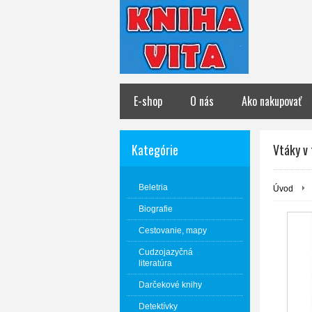
E-shop
O nás
Ako nakupovať
Kategórie
Vtáky v 
Beletria
Úvod
Biografie
Cestovanie, mapy
Cudzojazyčná
literatúra
Darčekové knihy
Detektívky