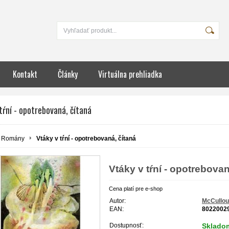
Kontakt
Články
Virtuálna prehliadka
tŕní - opotrebovaná, čítaná
Romány
Vtáky v tŕní - opotrebovaná, čítaná
Vtáky v tŕní - opotrebovan
Cena platí pre e-shop
Autor:
McCullou
EAN:
8022002
Dostupnosť:
Sklado