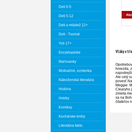
Deti 0-5
Akc
Deti 5-12
Deti a mládež 12+
Deti - Tvorivé
Yoli 17+
Vtáky v tŕ
Encyklopédie
Maľovanky
Opotrebová
hniezda, z
Motivačné, ezoterika
najostrejš
Ale celý s
Náboženská literatúra
povesť.Na 
Meggie. Ml
História
Clearyho 
zmieta med
sa na Boha
Hobby
čitateľov 
Komiksy
Kuchárske knihy
Literatúra faktu