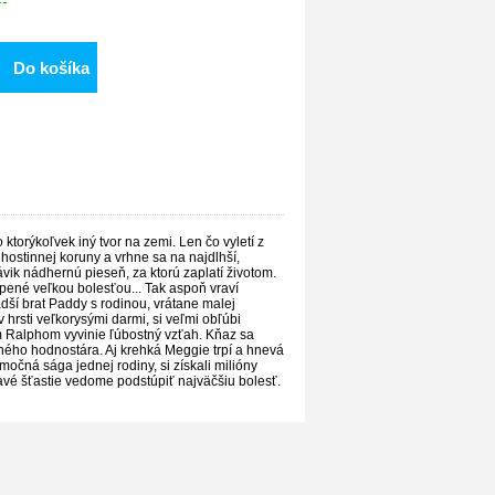
Do košíka
 ktorýkoľvek iný tvor na zemi. Len čo vyletí z
ostinnej koruny a vrhne sa na najdlhší,
lávik nádhernú pieseň, za ktorú zaplatí životom.
pené veľkou bolesťou... Tak aspoň vraví
dší brat Paddy s rodinou, vrátane malej
 hrsti veľkorysými darmi, si veľmi obľúbi
m Ralphom vyvinie ľúbostný vzťah. Kňaz sa
vného hodnostára. Aj krehká Meggie trpí a hnevá
močná sága jednej rodiny, si získali milióny
ravé šťastie vedome podstúpiť najväčšiu bolesť.