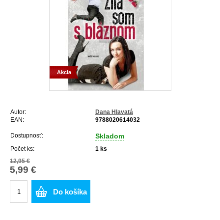
Akcia
Autor:
Dana Hlavatá
EAN:
9788020614032
Dostupnosť:
Skladom
Počet ks:
1
ks
12,95 €
5,99 €
Do košíka