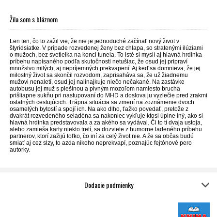
Žila som s bláznom
Len ten, čo to zažil vie, že nie je jednoduché začínať nový život v
štyridsiatke. V prípade rozvedenej ženy bez chlapa, so stratenými ilúziami
o mužoch, bez svetielka na konci tunela. To isté si myslí aj hlavná hrdinka
príbehu napísaného podľa skutočnosti netušiac, že osud jej pripraví
množstvo milých, aj nepríjemných prekvapení. Aj keď sa domnieva, že jej
milostný život sa skončil rozvodom, zaprisaháva sa, že už žiadnemu
mužovi nenaletí, osud jej nalinajkuje niečo nečakané. Na zastávke
autobusu jej muž s plešinou a pivným mozoľom namiesto brucha
prišliapne sukňu pri nastupovaní do MHD a doslova ju vyzlečie pred zrakmi
ostatných cestujúcich. Trápna situácia sa zmení na zoznámenie dvoch
osamelých bytostí a spojí ich. Na ako dlho, ťažko povedať, pretože z
dvakrát rozvedeného seladóna sa nakoniec vykľuje ktosi úplne iný, ako si
hlavná hrdinka predstavovala a za akého sa vydával. Či to tí dvaja ustoja,
alebo zamieša karty niekto tretí, sa dozviete z humorne ladeného príbehu
partnerov, ktorí zažijú toľko, čo iní za celý život nie. A že sa občas budú
smiať aj cez slzy, to azda nikoho neprekvapí, poznajúc fejtónové pero
autorky.
Dodacie podmienky