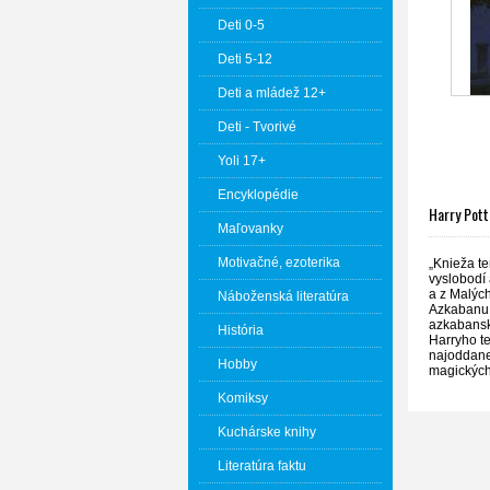
Deti 0-5
Deti 5-12
Deti a mládež 12+
Deti - Tvorivé
Yoli 17+
Encyklopédie
Harry Pott
Maľovanky
Motivačné, ezoterika
„Knieža te
vyslobodí
a z Malých
Náboženská literatúra
Azkabanu u
azkabanskí
História
Harryho te
najoddanej
Hobby
magických 
Komiksy
Kuchárske knihy
Literatúra faktu