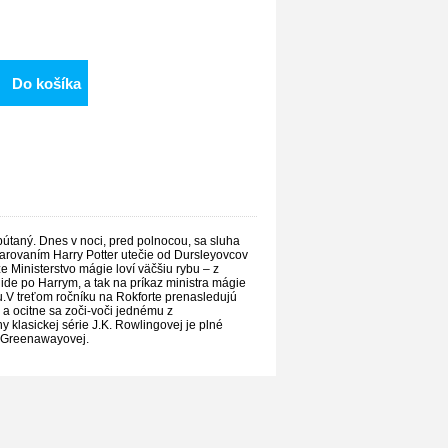
Do košíka
spútaný. Dnes v noci, pred polnocou, sa sluha
čarovaním Harry Potter utečie od Dursleyovcov
 Ministerstvo mágie loví väčšiu rybu – z
ide po Harrym, a tak na príkaz ministra mágie
u.V treťom ročníku na Rokforte prenasledujú
 a ocitne sa zoči-voči jednému z
 klasickej série J.K. Rowlingovej je plné
te Greenawayovej.