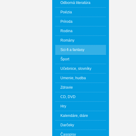
Odborná literatúra
Poézia
Príroda
Rodina
Romány
Sci-fi a fantasy
Šport
Učebnice, slovníky
Umenie, hudba
Zdravie
CD, DVD
Hry
Kalendáre, diáre
Darčeky
Časopisy