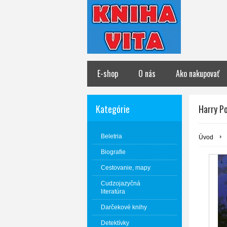
E-shop
O nás
Ako nakupovať
Kategórie
Harry Po
Beletria
Úvod
Biografie
Cestovanie, mapy
Cudzojazyčná
literatúra
Darčekové knihy
Detektívky