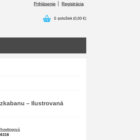
Prihlásenie
Registrácia
0
položiek
(0,00 €)
Azkabanu – Ilustrovaná
 Rowlingová
56316