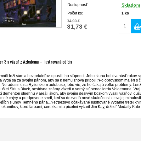
Dostupnosť:
Skladom
Počet ks:
1
ks
34,90 €
31,73 €
er 3 a väzeň z Azkabanu – Ilustrovaná edícia
mnôt leží sám a bez priateľov, opustili ho stúpenci. Jeho sluha bol dvanásť rokov 
 a vydá sa za svojím pánom, aby sa k nemu znova pripojil.“Po obrovskom maléri s 
 Neradostníc na Rytierskom autobuse, lebo vie, že ho čakajú veľké problémy. Lenže
šiel Sirius Black, neslávne známy väzeň a verný stúpenec lorda Voldemorta. Vraj 
 dementori striehnu v areáli školy, aby svojím desivým bozkom vysali väzňovi duš
mné chýry a predpovede smrti, keď sa dozvedá nové skutočnosti o svojej minulosti
ších sluhov Temného pána...Netrpezlivo očakávané ilustrované vydanie tretej knihy
okamihov, ktoré farbami, ceruzkami a pixelmi vyčaril Jim Kay, držiteľ Medaily Ka