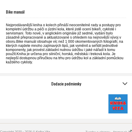
Bike manuál
Nejprodávanější kniha o kolech přináší neocenitelné rady a postupy pro
kompletní údržbu a péči o jízdní kola, které jistě ocení bikeři, cyklisté i
servismani. Toto nové, v anglickém originále již sedmé, vydání bylo
zásadně přepracované a aktualizované s ohledem na nejnovější vývoj v
oboru.Bike manuál obsahuje víc než 1 000 okomentovaných fotografií, na
kterých najdete mnoho zajímavých tipů, jak vyměnit a seřídit jednotlivé
komponenty, jak provést základní nutnou údržbu i jaké nářadí k tomu
použít.Kniha je určena pro silniční, horská, městská i treková kola. Je
nejlepší dostupnou příručkou na trhu pro údržbu kol a základní pomůckou
každého cyklisty.
Dodacie podmienky
Copyright 2020 - 2026 © Kniha Vita