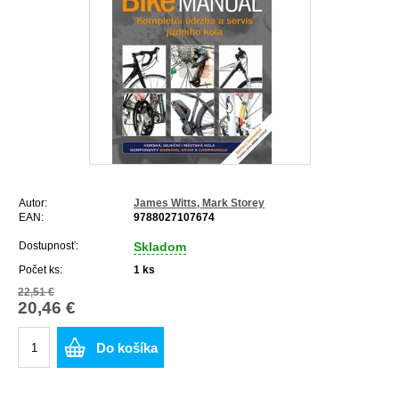
Autor:
James Witts, Mark Storey
EAN:
9788027107674
Dostupnosť:
Skladom
Počet ks:
1
ks
22,51 €
20,46 €
Do košíka