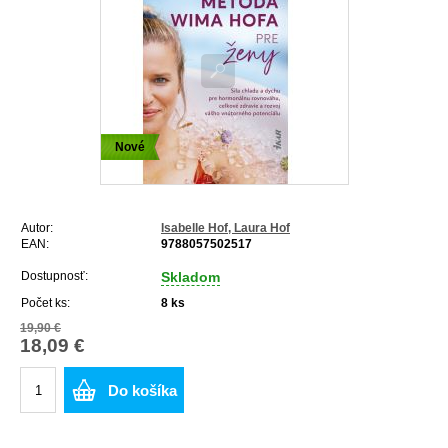
Nové
Autor:
Isabelle Hof, Laura Hof
EAN:
9788057502517
Dostupnosť:
Skladom
Počet ks:
8
ks
19,90 €
18,09 €
Do košíka