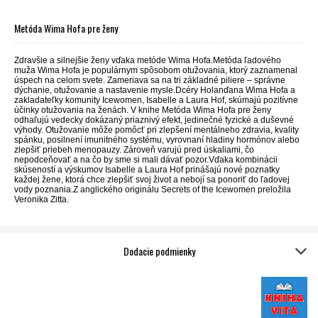
Metóda Wima Hofa pre ženy
Zdravšie a silnejšie ženy vďaka metóde Wima Hofa.Metóda ľadového
muža Wima Hofa je populárnym spôsobom otužovania, ktorý zaznamenal
úspech na celom svete. Zameriava sa na tri základné piliere – správne
dýchanie, otužovanie a nastavenie mysle.Dcéry Holanďana Wima Hofa a
zakladateľky komunity Icewomen, Isabelle a Laura Hof, skúmajú pozitívne
účinky otužovania na ženách. V knihe Metóda Wima Hofa pre ženy
odhaľujú vedecky dokázaný priaznivý efekt, jedinečné fyzické a duševné
výhody. Otužovanie môže pomôcť pri zlepšení mentálneho zdravia, kvality
spánku, posilnení imunitného systému, vyrovnaní hladiny hormónov alebo
zlepšiť priebeh menopauzy. Zároveň varujú pred úskaliami, čo
nepodceňovať a na čo by sme si mali dávať pozor.Vďaka kombinácii
skúseností a výskumov Isabelle a Laura Hof prinášajú nové poznatky
každej žene, ktorá chce zlepšiť svoj život a nebojí sa ponoriť do ľadovej
vody poznania.Z anglického originálu Secrets of the Icewomen preložila
Veronika Zitta.
Dodacie podmienky