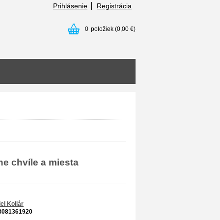
Prihlásenie
Registrácia
0
položiek
(0,00 €)
e chvíle a miesta
el Kollár
8081361920