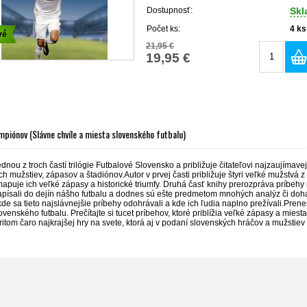
Dostupnosť:
Sk
Počet ks:
4
ks
vé
21,95 €
19,95 €
mpiónov (Slávne chvíle a miesta slovenského futbalu)
ednou z troch častí trilógie Futbalové Slovensko a približuje čitateľovi najzaujímave
h mužstiev, zápasov a štadiónov.Autor v prvej časti približuje štyri veľké mužstvá
mapuje ich veľké zápasy a historické triumfy. Druhá časť knihy prerozpráva príbeh
písali do dejín nášho futbalu a dodnes sú ešte predmetom mnohých analýz či doha
de sa tieto najslávnejšie príbehy odohrávali a kde ich ľudia naplno prežívali.Prene
ovenského futbalu. Prečítajte si tucet príbehov, ktoré priblížia veľké zápasy a miesta
ritom čaro najkrajšej hry na svete, ktorá aj v podaní slovenských hráčov a mužsti