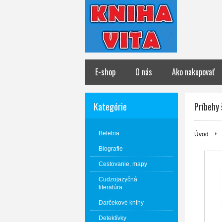
E-shop
O nás
Ako nakupovať
Kategórie
Príbehy 
Beletria
Úvod
Biografie
Cestovanie, mapy
Cudzojazyčná
literatúra
Darčekové knihy
Detektívky