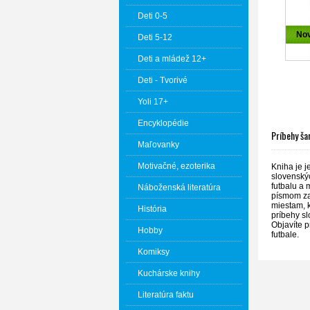
Deti 0-5
No
Deti 5-12
Deti a mládež 12+
Deti - Tvorivé
Yoli 17+
Encyklopédie
Príbehy ša
Maľovanky
Motivačné, ezoterika
Kniha je j
slovenskýc
futbalu a 
Náboženská literatúra
písmom za
miestam, k
História
príbehy sl
Objavíte p
Hobby
futbale.
Komiksy
Kuchárske knihy
Literatúra faktu