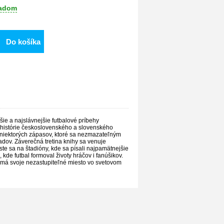
ladom
Do košíka
jšie a najslávnejšie futbalové príbehy
 z histórie československého a slovenského
y niektorých zápasov, ktoré sa nezmazateľným
dov. Záverečná tretina knihy sa venuje
ste sa na štadióny, kde sa písali najpamätnejšie
, kde futbal formoval životy hráčov i fanúšikov.
ev má svoje nezastupiteľné miesto vo svetovom