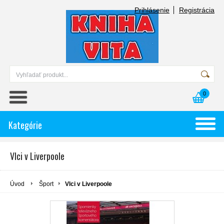
Prihlásenie
Registrácia
0
Kategórie
Vlci v Liverpoole
Úvod
Šport
Vlci v Liverpoole