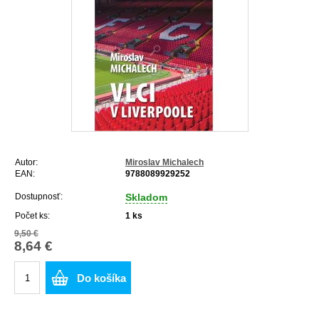
Autor:
Miroslav Michalech
EAN:
9788089929252
Dostupnosť:
Skladom
Počet ks:
1
ks
9,50 €
8,64 €
Do košíka