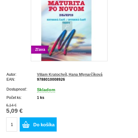
Zľava
Autor:
Viliam Kratochvíl, Hana Mlynarčíková
EAN:
9788010008926
Dostupnosť:
Skladom
Počet ks:
1
ks
6,14 €
5,09 €
Do košíka