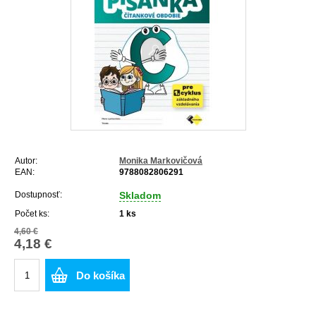
Autor:
Monika Markovičová
EAN:
9788082806291
Dostupnosť:
Skladom
Počet ks:
1
ks
4,60 €
4,18 €
Do košíka