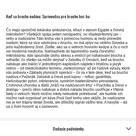
Keď sa brucho nadúva: Sprievodca pre brucho bez bu
Čo majú spoločné lekárska ambulancia, kňazi v starom Egypte a črevný
mikrobióm? Všetkých spája jeden nenápadný, no všadeprítomný jav –
vetry a nadúvanie.Táto kniha vás s pomocou humoru aj vedy prevedie
svetom, ktorý sa síce odohráva v bruchu, no má vplyv na celého človeka a
jeho každodenný život. Zistíte, ako sa o vetroch hovorilo kedysi a čo o nich
vie moderná medicína. Nahliadnete do tajomného sveta črevného
mikrobiómu, kde spoznáte úlohu stresu a emócií pri nafukovaní brucha a
odhalíte, čo všetko sa môže skrývať v žalúdku či črevách, keď sa brucho
nafukuje ako balón.V jednotlivých kapitolách nájdete:• Históriu a jazyk
vetrov – od medicínskeho termínu „meteorizmus“ až po ľudové výrazy, ktoré
vás pobavia.• Základy plynných operácií – čo sa v tele deje, keď sa brucho
nadúva.• Pažerák, žalúdok a črevá pod lupou – reflux, gastritída,
Helicobacter pylori, intolerancie, syndróm bakteriálneho prerastania,
Crohnova choroba a ďalší „hráči na nadúvacom trhu“.• Psychiku a črevo v
dialógu – prečo stres nafukuje a dobrá nálada brucho uvoľňuje.• Vtipné
fakty o vetroch, ktoré možno nikdy nebudete potrebovať, ale budete ich
možno radi rozprávať pri káve.Prvá časť knihy vám ukáže, že nadúvanie
nie je len trápny detail života, ale dôležitý signál vášho tela. A navyše – dá
sa o ňom hovoriť aj s úsmevom.
Dodacie podmienky