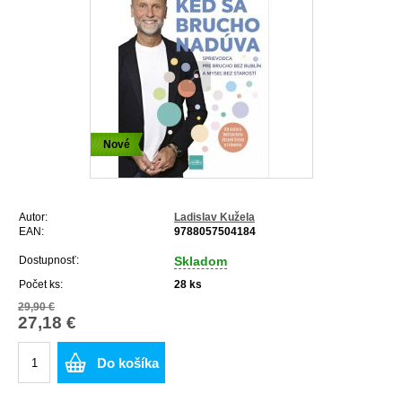
Nové
Autor:
Ladislav Kužela
EAN:
9788057504184
Dostupnosť:
Skladom
Počet ks:
28
ks
29,90 €
27,18 €
Do košíka